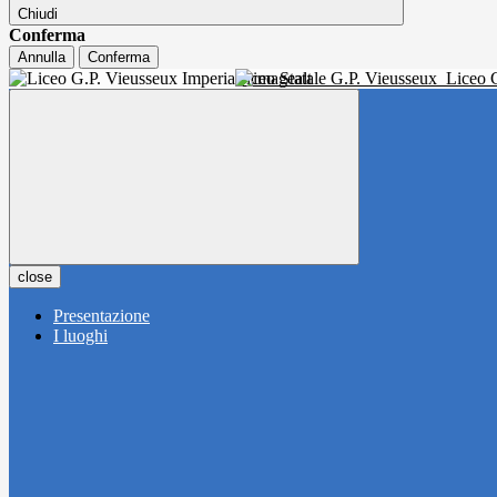
Chiudi
Conferma
Annulla
Conferma
Liceo Statale G.P. Vieusseux
Liceo C
close
Presentazione
I luoghi