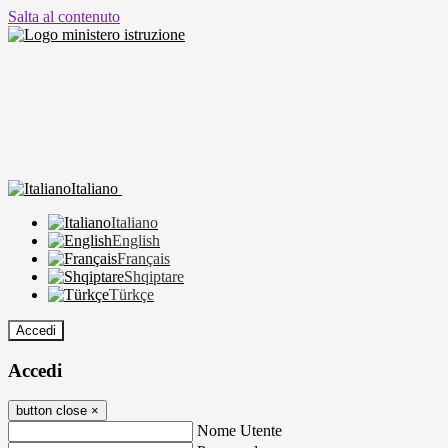
Salta al contenuto
Italiano
Italiano
English
Français
Shqiptare
Türkçe
Accedi
Accedi
button close
×
Nome Utente