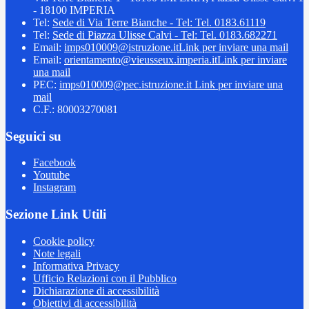
- 18100 IMPERIA
Tel:
Sede di Via Terre Bianche - Tel: Tel. 0183.61119
Tel:
Sede di Piazza Ulisse Calvi - Tel: Tel. 0183.682271
Email:
imps010009@istruzione.it
Link per inviare una mail
Email:
orientamento@vieusseux.imperia.it
Link per inviare
una mail
PEC:
imps010009@pec.istruzione.it
Link per inviare una
mail
C.F.: 80003270081
Seguici su
Facebook
Youtube
Instagram
Sezione Link Utili
Cookie policy
Note legali
Informativa Privacy
Ufficio Relazioni con il Pubblico
Dichiarazione di accessibilità
Obiettivi di accessibilità