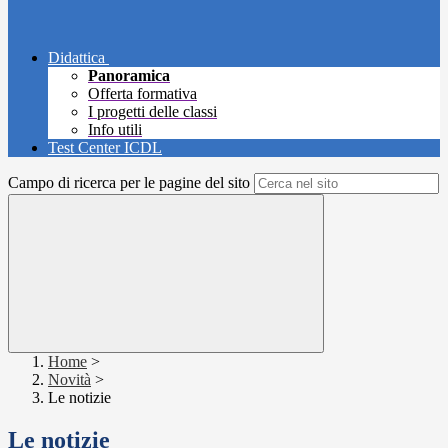
Didattica
Panoramica
Offerta formativa
I progetti delle classi
Info utili
Test Center ICDL
Campo di ricerca per le pagine del sito
Home
>
Novità
>
Le notizie
Le notizie