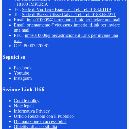
- 18100 IMPERIA
Tel:
Sede di Via Terre Bianche - Tel: Tel. 0183.61119
Tel:
Sede di Piazza Ulisse Calvi - Tel: Tel. 0183.682271
Email:
imps010009@istruzione.it
Link per inviare una mail
Email:
orientamento@vieusseux.imperia.it
Link per inviare
una mail
PEC:
imps010009@pec.istruzione.it
Link per inviare una
mail
C.F.: 80003270081
Seguici su
Facebook
Youtube
Instagram
Sezione Link Utili
Cookie policy
Note legali
Informativa Privacy
Ufficio Relazioni con il Pubblico
Dichiarazione di accessibilità
Obiettivi di accessibilità