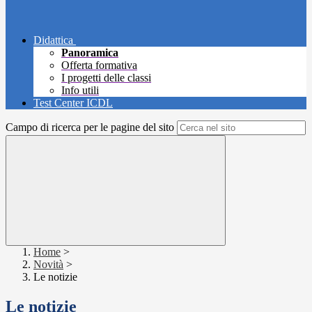
Didattica
Panoramica
Offerta formativa
I progetti delle classi
Info utili
Test Center ICDL
Campo di ricerca per le pagine del sito
Home
>
Novità
>
Le notizie
Le notizie