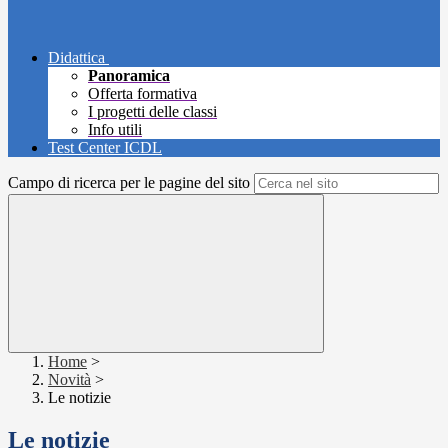
Didattica
Panoramica
Offerta formativa
I progetti delle classi
Info utili
Test Center ICDL
Campo di ricerca per le pagine del sito
Home
>
Novità
>
Le notizie
Le notizie