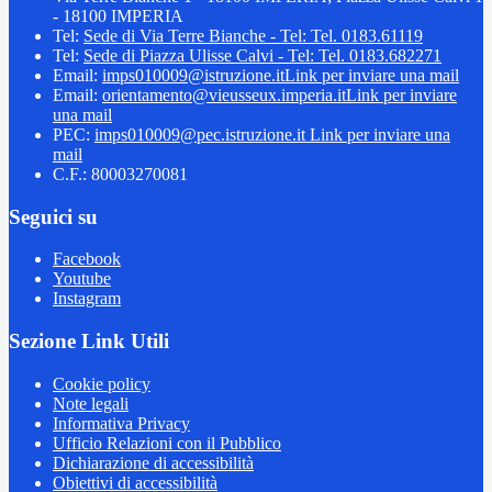
- 18100 IMPERIA
Tel:
Sede di Via Terre Bianche - Tel: Tel. 0183.61119
Tel:
Sede di Piazza Ulisse Calvi - Tel: Tel. 0183.682271
Email:
imps010009@istruzione.it
Link per inviare una mail
Email:
orientamento@vieusseux.imperia.it
Link per inviare
una mail
PEC:
imps010009@pec.istruzione.it
Link per inviare una
mail
C.F.: 80003270081
Seguici su
Facebook
Youtube
Instagram
Sezione Link Utili
Cookie policy
Note legali
Informativa Privacy
Ufficio Relazioni con il Pubblico
Dichiarazione di accessibilità
Obiettivi di accessibilità