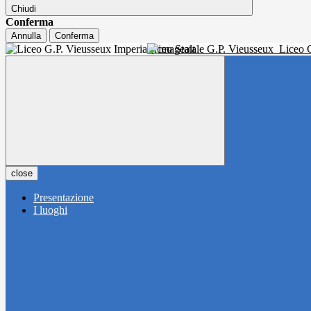
Chiudi
Conferma
Annulla
Conferma
Liceo Statale G.P. Vieusseux
Liceo C
close
Presentazione
I luoghi