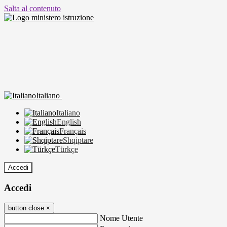
Salta al contenuto
Italiano
Italiano
English
Français
Shqiptare
Türkçe
Accedi
Accedi
button close
×
Nome Utente