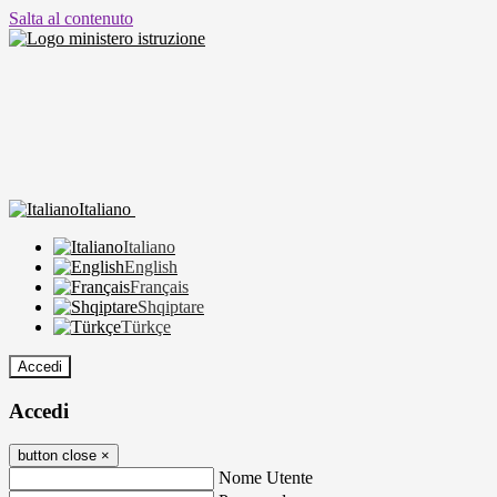
Salta al contenuto
Italiano
Italiano
English
Français
Shqiptare
Türkçe
Accedi
Accedi
button close
×
Nome Utente