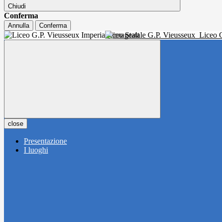
Chiudi
Conferma
Annulla
Conferma
Liceo Statale G.P. Vieusseux
Liceo C
close
Presentazione
I luoghi