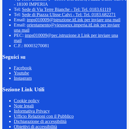
- 18100 IMPERIA
Tel:
Sede di Via Terre Bianche - Tel: Tel. 0183.61119
Tel:
Sede di Piazza Ulisse Calvi - Tel: Tel. 0183.682271
Email:
imps010009@istruzione.it
Link per inviare una mail
Email:
orientamento@vieusseux.imperia.it
Link per inviare
una mail
PEC:
imps010009@pec.istruzione.it
Link per inviare una
mail
C.F.: 80003270081
Seguici su
Facebook
Youtube
Instagram
Sezione Link Utili
Cookie policy
Note legali
Informativa Privacy
Ufficio Relazioni con il Pubblico
Dichiarazione di accessibilità
Obiettivi di accessibilità