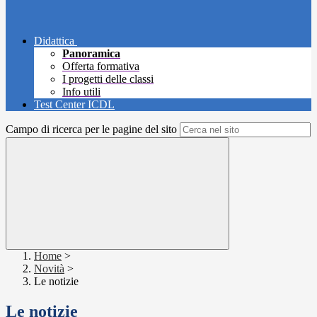
Didattica
Panoramica
Offerta formativa
I progetti delle classi
Info utili
Test Center ICDL
Campo di ricerca per le pagine del sito
Home
>
Novità
>
Le notizie
Le notizie