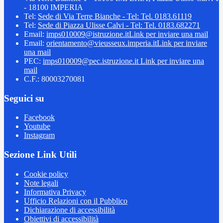
- 18100 IMPERIA
Tel:
Sede di Via Terre Bianche - Tel: Tel. 0183.61119
Tel:
Sede di Piazza Ulisse Calvi - Tel: Tel. 0183.682271
Email:
imps010009@istruzione.it
Link per inviare una mail
Email:
orientamento@vieusseux.imperia.it
Link per inviare
una mail
PEC:
imps010009@pec.istruzione.it
Link per inviare una
mail
C.F.: 80003270081
Seguici su
Facebook
Youtube
Instagram
Sezione Link Utili
Cookie policy
Note legali
Informativa Privacy
Ufficio Relazioni con il Pubblico
Dichiarazione di accessibilità
Obiettivi di accessibilità