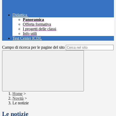
Didattica
Panoramica
Offerta formativa
I progetti delle classi
Info utili
Test Center ICDL
Campo di ricerca per le pagine del sito
Home
>
Novità
>
Le notizie
Le notizie