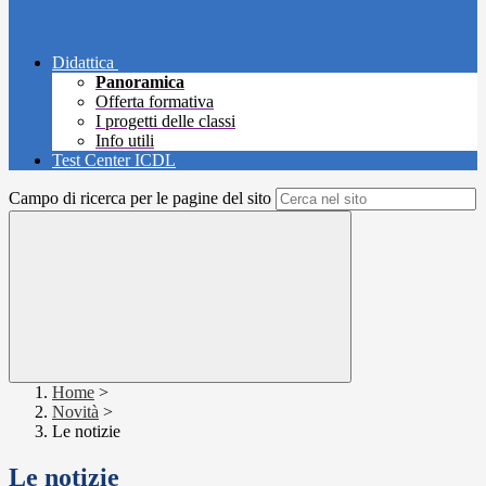
Didattica
Panoramica
Offerta formativa
I progetti delle classi
Info utili
Test Center ICDL
Campo di ricerca per le pagine del sito
Home
>
Novità
>
Le notizie
Le notizie