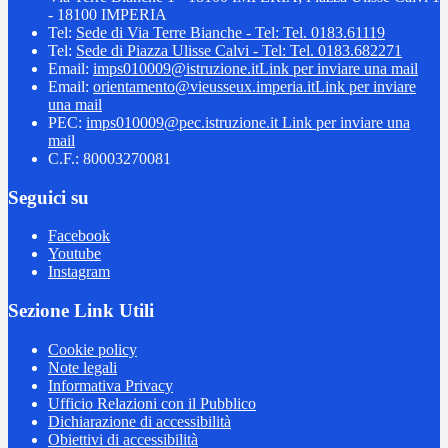
- 18100 IMPERIA
Tel:
Sede di Via Terre Bianche - Tel: Tel. 0183.61119
Tel:
Sede di Piazza Ulisse Calvi - Tel: Tel. 0183.682271
Email:
imps010009@istruzione.it
Link per inviare una mail
Email:
orientamento@vieusseux.imperia.it
Link per inviare
una mail
PEC:
imps010009@pec.istruzione.it
Link per inviare una
mail
C.F.: 80003270081
Seguici su
Facebook
Youtube
Instagram
Sezione Link Utili
Cookie policy
Note legali
Informativa Privacy
Ufficio Relazioni con il Pubblico
Dichiarazione di accessibilità
Obiettivi di accessibilità