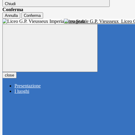
Chiudi
Conferma
Annulla
Conferma
Liceo Statale G.P. Vieusseux
Liceo C
close
Presentazione
I luoghi