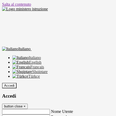
Salta al contenuto
Italiano
Italiano
English
Français
Shqiptare
Türkçe
Accedi
Accedi
button close
×
Nome Utente