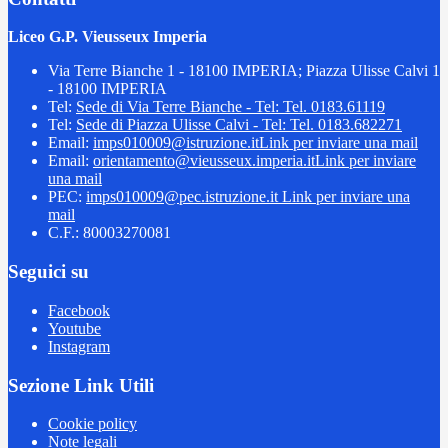
Liceo G.P. Vieusseux Imperia
Via Terre Bianche 1 - 18100 IMPERIA; Piazza Ulisse Calvi 1
- 18100 IMPERIA
Tel:
Sede di Via Terre Bianche - Tel: Tel. 0183.61119
Tel:
Sede di Piazza Ulisse Calvi - Tel: Tel. 0183.682271
Email:
imps010009@istruzione.it
Link per inviare una mail
Email:
orientamento@vieusseux.imperia.it
Link per inviare
una mail
PEC:
imps010009@pec.istruzione.it
Link per inviare una
mail
C.F.: 80003270081
Seguici su
Facebook
Youtube
Instagram
Sezione Link Utili
Cookie policy
Note legali