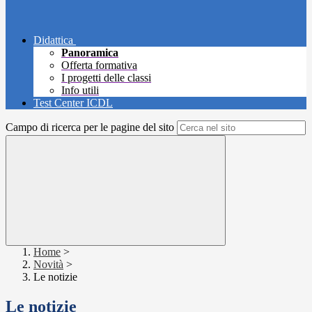
Didattica
Panoramica
Offerta formativa
I progetti delle classi
Info utili
Test Center ICDL
Campo di ricerca per le pagine del sito
Home
>
Novità
>
Le notizie
Le notizie