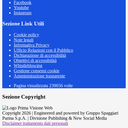
Facebook
Youtube
Instagram
Sezione Link Utili
Cookie policy
Note legali
Informativa Privacy
Ufficio Relazioni con il Pubblico
Dichiarazione di accessibilità
Obiettivi di accessibilità
Whistleblowing
Gestione consensi cookie
Amministrazione trasparente
Pagina visualizzata
239656
volte
Sezione Copyright
Copyright 2026 | Engineered and powered by Gruppo Spaggiari
Parma S.p.A. | Divisione Publishing & New Social Media
Disclaimer trattamento dati personali