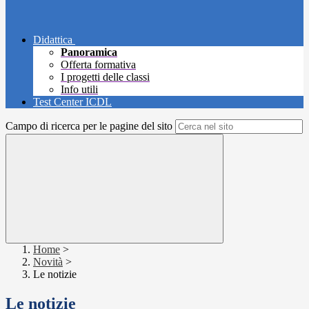
Didattica
Panoramica
Offerta formativa
I progetti delle classi
Info utili
Test Center ICDL
Campo di ricerca per le pagine del sito
Home
>
Novità
>
Le notizie
Le notizie