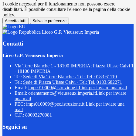
I cookie necessari per il funzionamento non possono essere
disabilitati. È possibile consultare l'elenco nella pagina della cookie
policy.
Accetta tutti
Salva le preferenze
Liceo G.P. Vieusseux Imperia
Contatti
Liceo G.P. Vieusseux Imperia
Via Terre Bianche 1 - 18100 IMPERIA; Piazza Ulisse Calvi 1
- 18100 IMPERIA
Tel:
Sede di Via Terre Bianche - Tel: Tel. 0183.61119
Tel:
Sede di Piazza Ulisse Calvi - Tel: Tel. 0183.682271
Email:
imps010009@istruzione.it
Link per inviare una mail
Email:
orientamento@vieusseux.imperia.it
Link per inviare
una mail
PEC:
imps010009@pec.istruzione.it
Link per inviare una
mail
C.F.: 80003270081
Seguici su