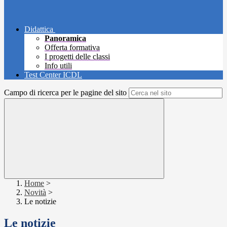
Didattica
Panoramica
Offerta formativa
I progetti delle classi
Info utili
Test Center ICDL
Campo di ricerca per le pagine del sito
Home
>
Novità
>
Le notizie
Le notizie