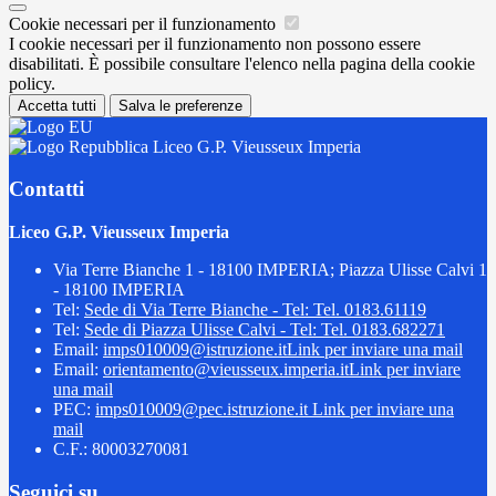
Cookie necessari per il funzionamento
I cookie necessari per il funzionamento non possono essere
disabilitati. È possibile consultare l'elenco nella pagina della cookie
policy.
Accetta tutti
Salva le preferenze
Liceo G.P. Vieusseux Imperia
Contatti
Liceo G.P. Vieusseux Imperia
Via Terre Bianche 1 - 18100 IMPERIA; Piazza Ulisse Calvi 1
- 18100 IMPERIA
Tel:
Sede di Via Terre Bianche - Tel: Tel. 0183.61119
Tel:
Sede di Piazza Ulisse Calvi - Tel: Tel. 0183.682271
Email:
imps010009@istruzione.it
Link per inviare una mail
Email:
orientamento@vieusseux.imperia.it
Link per inviare
una mail
PEC:
imps010009@pec.istruzione.it
Link per inviare una
mail
C.F.: 80003270081
Seguici su