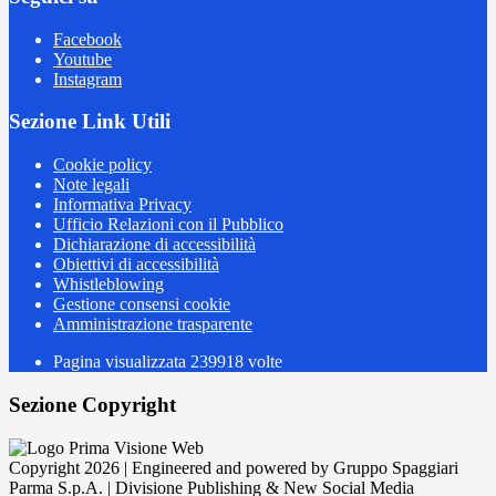
Facebook
Youtube
Instagram
Sezione Link Utili
Cookie policy
Note legali
Informativa Privacy
Ufficio Relazioni con il Pubblico
Dichiarazione di accessibilità
Obiettivi di accessibilità
Whistleblowing
Gestione consensi cookie
Amministrazione trasparente
Pagina visualizzata
239918
volte
Sezione Copyright
Copyright 2026 | Engineered and powered by Gruppo Spaggiari
Parma S.p.A. | Divisione Publishing & New Social Media