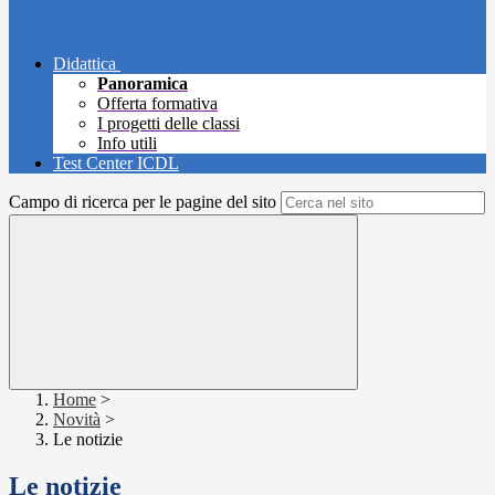
Didattica
Panoramica
Offerta formativa
I progetti delle classi
Info utili
Test Center ICDL
Campo di ricerca per le pagine del sito
Home
>
Novità
>
Le notizie
Le notizie