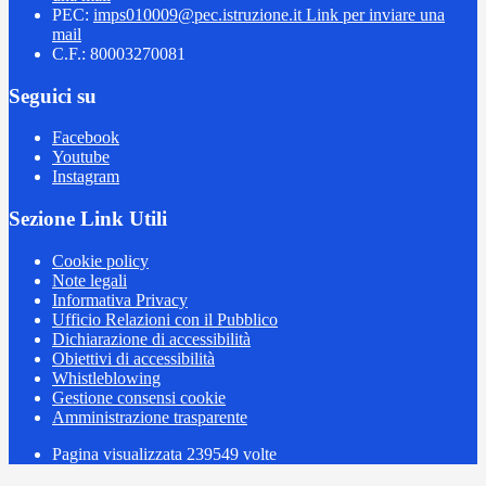
PEC:
imps010009@pec.istruzione.it
Link per inviare una
mail
C.F.: 80003270081
Seguici su
Facebook
Youtube
Instagram
Sezione Link Utili
Cookie policy
Note legali
Informativa Privacy
Ufficio Relazioni con il Pubblico
Dichiarazione di accessibilità
Obiettivi di accessibilità
Whistleblowing
Gestione consensi cookie
Amministrazione trasparente
Pagina visualizzata
239549
volte