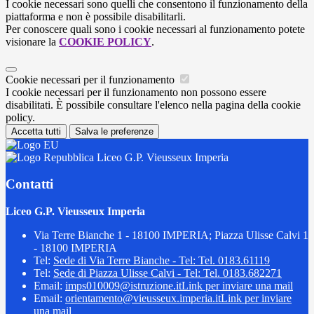
I cookie necessari sono quelli che consentono il funzionamento della
piattaforma e non è possibile disabilitarli.
Per conoscere quali sono i cookie necessari al funzionamento potete
visionare la
COOKIE POLICY
.
Cookie necessari per il funzionamento
I cookie necessari per il funzionamento non possono essere
disabilitati. È possibile consultare l'elenco nella pagina della cookie
policy.
Accetta tutti
Salva le preferenze
Liceo G.P. Vieusseux Imperia
Contatti
Liceo G.P. Vieusseux Imperia
Via Terre Bianche 1 - 18100 IMPERIA; Piazza Ulisse Calvi 1
- 18100 IMPERIA
Tel:
Sede di Via Terre Bianche - Tel: Tel. 0183.61119
Tel:
Sede di Piazza Ulisse Calvi - Tel: Tel. 0183.682271
Email:
imps010009@istruzione.it
Link per inviare una mail
Email:
orientamento@vieusseux.imperia.it
Link per inviare
una mail