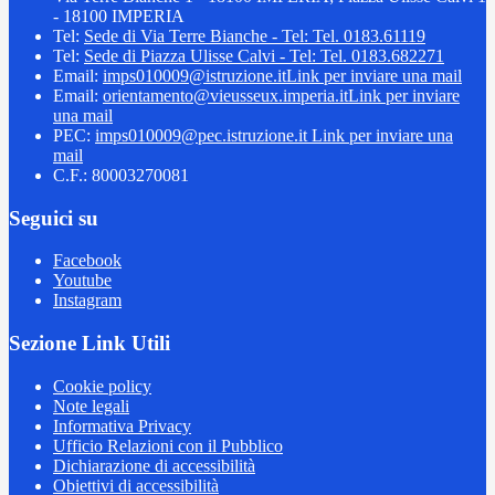
- 18100 IMPERIA
Tel:
Sede di Via Terre Bianche - Tel: Tel. 0183.61119
Tel:
Sede di Piazza Ulisse Calvi - Tel: Tel. 0183.682271
Email:
imps010009@istruzione.it
Link per inviare una mail
Email:
orientamento@vieusseux.imperia.it
Link per inviare
una mail
PEC:
imps010009@pec.istruzione.it
Link per inviare una
mail
C.F.: 80003270081
Seguici su
Facebook
Youtube
Instagram
Sezione Link Utili
Cookie policy
Note legali
Informativa Privacy
Ufficio Relazioni con il Pubblico
Dichiarazione di accessibilità
Obiettivi di accessibilità