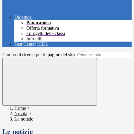
Didattica
Panoramica
Offerta formativa
I progetti delle classi
Info utili
Test Center ICDL
Campo di ricerca per le pagine del sito
Home
>
Novità
>
Le notizie
Le notizie