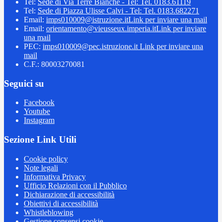
Tel:
Sede di Via Terre Bianche - Tel: Tel. 0183.61119
Tel:
Sede di Piazza Ulisse Calvi - Tel: Tel. 0183.682271
Email:
imps010009@istruzione.it
Link per inviare una mail
Email:
orientamento@vieusseux.imperia.it
Link per inviare
una mail
PEC:
imps010009@pec.istruzione.it
Link per inviare una
mail
C.F.: 80003270081
Seguici su
Facebook
Youtube
Instagram
Sezione Link Utili
Cookie policy
Note legali
Informativa Privacy
Ufficio Relazioni con il Pubblico
Dichiarazione di accessibilità
Obiettivi di accessibilità
Whistleblowing
Gestione consensi cookie