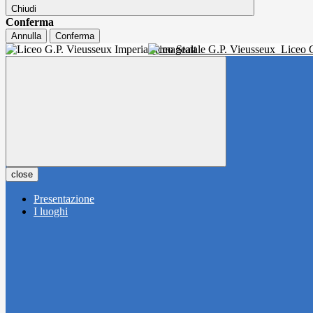
Chiudi
Conferma
Annulla
Conferma
Liceo Statale G.P. Vieusseux
Liceo C
close
Presentazione
I luoghi