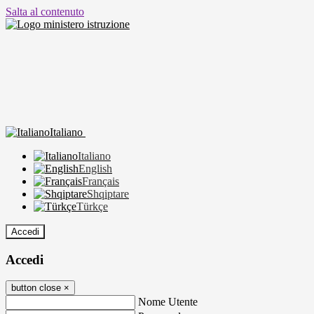
Salta al contenuto
Italiano
Italiano
English
Français
Shqiptare
Türkçe
Accedi
Accedi
button close
×
Nome Utente