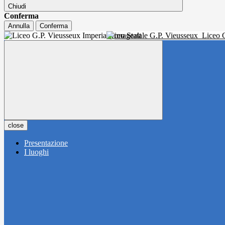
Chiudi
Conferma
Annulla
Conferma
Liceo Statale G.P. Vieusseux
Liceo C
close
Presentazione
I luoghi