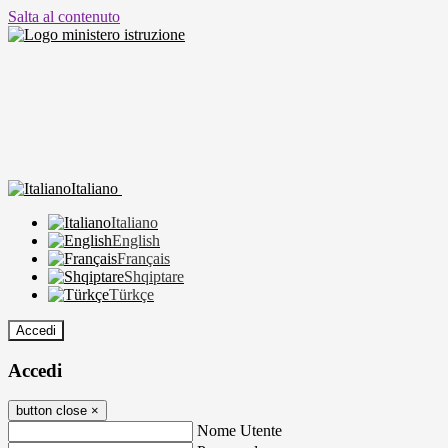
Salta al contenuto
Italiano
Italiano
English
Français
Shqiptare
Türkçe
Accedi
Accedi
button close
×
Nome Utente