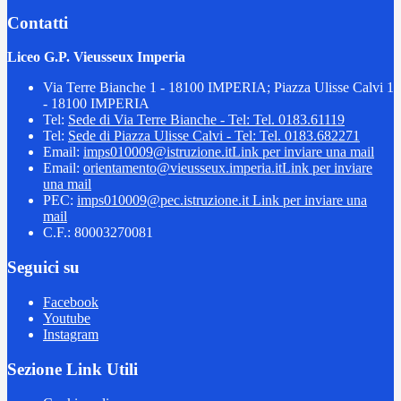
Contatti
Liceo G.P. Vieusseux Imperia
Via Terre Bianche 1 - 18100 IMPERIA; Piazza Ulisse Calvi 1
- 18100 IMPERIA
Tel:
Sede di Via Terre Bianche - Tel: Tel. 0183.61119
Tel:
Sede di Piazza Ulisse Calvi - Tel: Tel. 0183.682271
Email:
imps010009@istruzione.it
Link per inviare una mail
Email:
orientamento@vieusseux.imperia.it
Link per inviare
una mail
PEC:
imps010009@pec.istruzione.it
Link per inviare una
mail
C.F.: 80003270081
Seguici su
Facebook
Youtube
Instagram
Sezione Link Utili