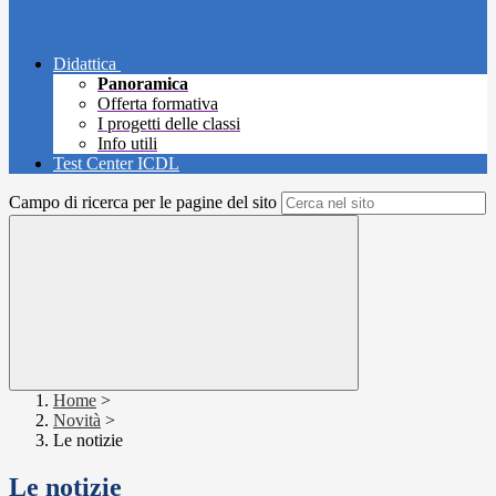
Didattica
Panoramica
Offerta formativa
I progetti delle classi
Info utili
Test Center ICDL
Campo di ricerca per le pagine del sito
Home
>
Novità
>
Le notizie
Le notizie