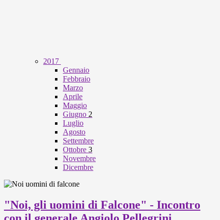
2017
Gennaio
Febbraio
Marzo
Aprile
Maggio
Giugno
2
Luglio
Agosto
Settembre
Ottobre
3
Novembre
Dicembre
"Noi, gli uomini di Falcone" - Incontro
con il generale Angiolo Pellegrini