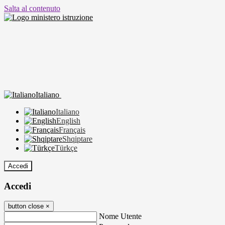
Salta al contenuto
Italiano
Italiano
English
Français
Shqiptare
Türkçe
Accedi
Accedi
button close
×
Nome Utente