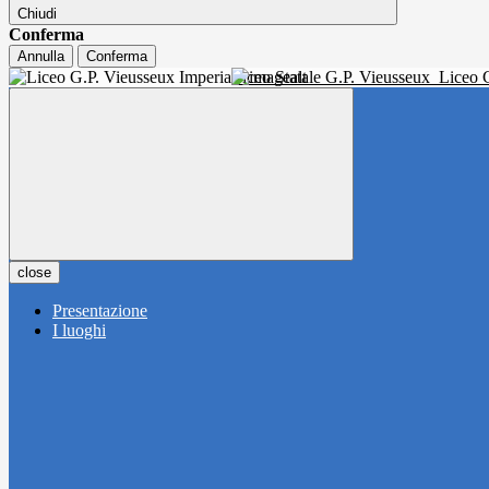
Chiudi
Conferma
Annulla
Conferma
Liceo Statale G.P. Vieusseux
Liceo C
close
Presentazione
I luoghi