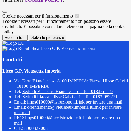
visionare la
COOKIE POLICY
.
Cookie necessari per il funzionamento
I cookie necessari per il funzionamento non possono essere
disabilitati. È possibile consultare l'elenco nella pagina della cookie
policy.
Accetta tutti
Salva le preferenze
Liceo G.P. Vieusseux Imperia
Contatti
Liceo G.P. Vieusseux Imperia
Via Terre Bianche 1 - 18100 IMPERIA; Piazza Ulisse Calvi 1
- 18100 IMPERIA
Tel:
Sede di Via Terre Bianche - Tel: Tel. 0183.61119
Tel:
Sede di Piazza Ulisse Calvi - Tel: Tel. 0183.682271
Email:
imps010009@istruzione.it
Link per inviare una mail
Email:
orientamento@vieusseux.imperia.it
Link per inviare
una mail
PEC:
imps010009@pec.istruzione.it
Link per inviare una
mail
C.F.: 80003270081