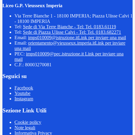
Liceo G.P. Vieusseux Imperia
Via Terre Bianche 1 - 18100 IMPERIA; Piazza Ulisse Calvi 1
- 18100 IMPERIA
Tel:
Sede di Via Terre Bianche - Tel: Tel. 0183.61119
Tel:
Sede di Piazza Ulisse Calvi - Tel: Tel. 0183.682271
Email:
imps010009@istruzione.it
Link per inviare una mail
Email:
orientamento@vieusseux.imperia.it
Link per inviare
una mail
PEC:
imps010009@pec.istruzione.it
Link per inviare una
mail
C.F.: 80003270081
Seguici su
Facebook
Youtube
Instagram
Sezione Link Utili
Cookie policy
Note legali
Informativa Privacy