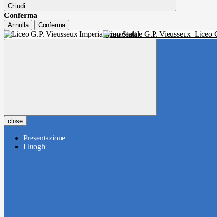
Chiudi
Conferma
Annulla
Conferma
Liceo Statale G.P. Vieusseux
Liceo C
close
Presentazione
I luoghi