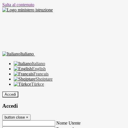
Salta al contenuto
Italiano
Italiano
English
Français
Shqiptare
Türkçe
Accedi
Accedi
button close
×
Nome Utente