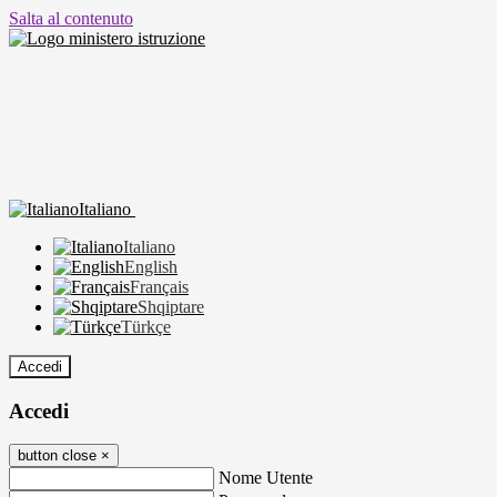
Salta al contenuto
Italiano
Italiano
English
Français
Shqiptare
Türkçe
Accedi
Accedi
button close
×
Nome Utente