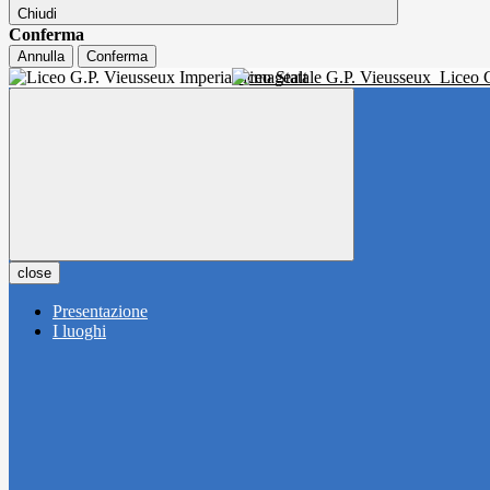
Chiudi
Conferma
Annulla
Conferma
Liceo Statale G.P. Vieusseux
Liceo C
close
Presentazione
I luoghi