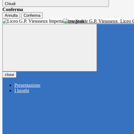
Chiudi
Conferma
Annulla
Conferma
Liceo Statale G.P. Vieusseux
Liceo C
close
Presentazione
I luoghi