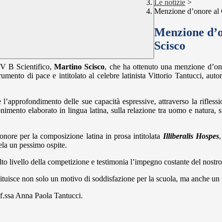
Le notizie
>
Menzione d’onore al 
Menzione d’o
Scisco
 IV B Scientifico,
Martino Scisco
, che ha ottenuto una menzione d’on
ento di pace e intitolato al celebre latinista Vittorio Tantucci, auto
l’approfondimento delle sue capacità espressive, attraverso la riflessio
nimento elaborato in lingua latina, sulla relazione tra uomo e natura, 
nore per la composizione latina in prosa intitolata
Illiberalis Hospes
la un pessimo ospite.
o livello della competizione e testimonia l’impegno costante del nostro st
ituisce non solo un motivo di soddisfazione per la scuola, ma anche un i
rof.ssa Anna Paola Tantucci.