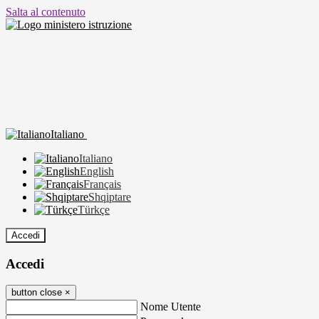
Salta al contenuto
Italiano
Italiano
English
Français
Shqiptare
Türkçe
Accedi
Accedi
button close
×
Nome Utente