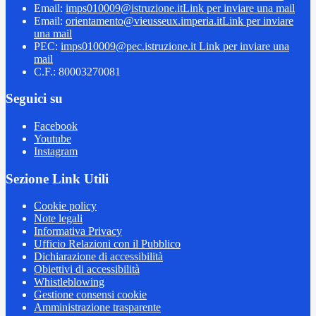
Email:
imps010009@istruzione.it
Link per inviare una mail
Email:
orientamento@vieusseux.imperia.it
Link per inviare
una mail
PEC:
imps010009@pec.istruzione.it
Link per inviare una
mail
C.F.: 80003270081
Seguici su
Facebook
Youtube
Instagram
Sezione Link Utili
Cookie policy
Note legali
Informativa Privacy
Ufficio Relazioni con il Pubblico
Dichiarazione di accessibilità
Obiettivi di accessibilità
Whistleblowing
Gestione consensi cookie
Amministrazione trasparente