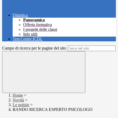
Didattica
Panoramica
Offerta formativa
I progetti delle classi
Info utili
Test Center ICDL
Campo di ricerca per le pagine del sito
Home
>
Novità
>
Le notizie
>
BANDO RICERCA ESPERTO PSICOLOGO