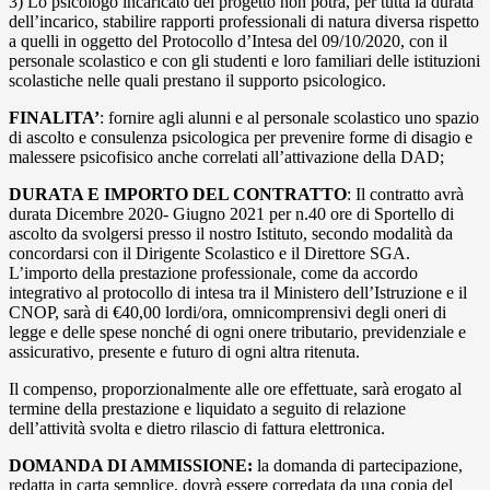
3) Lo psicologo incaricato del progetto non potrà, per tutta la durata
dell’incarico, stabilire rapporti professionali di natura diversa rispetto
a quelli in oggetto del Protocollo d’Intesa del 09/10/2020, con il
personale scolastico e con gli studenti e loro familiari delle istituzioni
scolastiche nelle quali prestano il supporto psicologico.
FINALITA’
: fornire agli alunni e al personale scolastico uno spazio
di ascolto e consulenza psicologica per prevenire forme di disagio e
malessere psicofisico anche correlati all’attivazione della DAD;
DURATA E IMPORTO DEL CONTRATTO
: Il contratto avrà
durata Dicembre 2020- Giugno 2021 per n.40 ore di Sportello di
ascolto da svolgersi presso il nostro Istituto, secondo modalità da
concordarsi con il Dirigente Scolastico e il Direttore SGA.
L’importo della prestazione professionale, come da accordo
integrativo al protocollo di intesa tra il Ministero dell’Istruzione e il
CNOP, sarà di €40,00 lordi/ora, omnicomprensivi degli oneri di
legge e delle spese nonché di ogni onere tributario, previdenziale e
assicurativo, presente e futuro di ogni altra ritenuta.
Il compenso, proporzionalmente alle ore effettuate, sarà erogato al
termine della prestazione e liquidato a seguito di relazione
dell’attività svolta e dietro rilascio di fattura elettronica.
DOMANDA DI AMMISSIONE:
la domanda di partecipazione,
redatta in carta semplice, dovrà essere corredata da una copia del