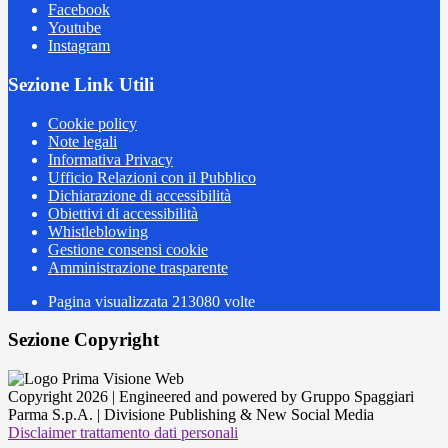
Facebook
Youtube
Instagram
Sezione Link Utili
Cookie policy
Note legali
Informativa Privacy
Ufficio Relazioni con il Pubblico
Dichiarazione di accessibilità
Obiettivi di accessibilità
Whistleblowing
Gestione consensi cookie
Amministrazione trasparente
Pagina visualizzata
213080
volte
Sezione Copyright
Copyright 2026 | Engineered and powered by Gruppo Spaggiari
Parma S.p.A. | Divisione Publishing & New Social Media
Disclaimer trattamento dati personali