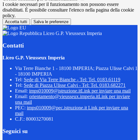
I cookie necessari per il funzionamento non possono essere
disabilitati. È possibile consultare l'elenco nella pagina della cookie
policy.
Accetta tutti
Salva le preferenze
Liceo G.P. Vieusseux Imperia
Contatti
Liceo G.P. Vieusseux Imperia
Via Terre Bianche 1 - 18100 IMPERIA; Piazza Ulisse Calvi 1
- 18100 IMPERIA
Tel:
Sede di Via Terre Bianche - Tel: Tel. 0183.61119
Tel:
Sede di Piazza Ulisse Calvi - Tel: Tel. 0183.682271
Email:
imps010009@istruzione.it
Link per inviare una mail
Email:
orientamento@vieusseux.imperia.it
Link per inviare
una mail
PEC:
imps010009@pec.istruzione.it
Link per inviare una
mail
C.F.: 80003270081
Seguici su