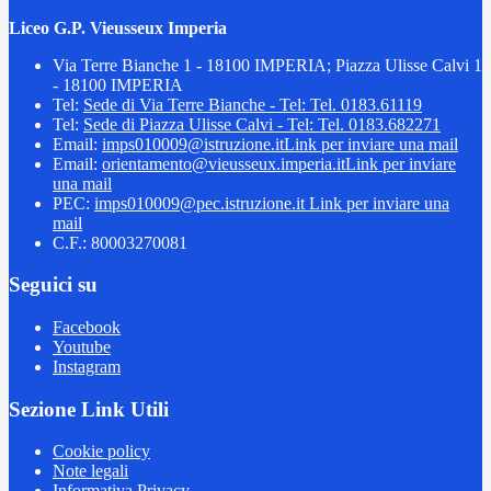
Liceo G.P. Vieusseux Imperia
Via Terre Bianche 1 - 18100 IMPERIA; Piazza Ulisse Calvi 1
- 18100 IMPERIA
Tel:
Sede di Via Terre Bianche - Tel: Tel. 0183.61119
Tel:
Sede di Piazza Ulisse Calvi - Tel: Tel. 0183.682271
Email:
imps010009@istruzione.it
Link per inviare una mail
Email:
orientamento@vieusseux.imperia.it
Link per inviare
una mail
PEC:
imps010009@pec.istruzione.it
Link per inviare una
mail
C.F.: 80003270081
Seguici su
Facebook
Youtube
Instagram
Sezione Link Utili
Cookie policy
Note legali
Informativa Privacy