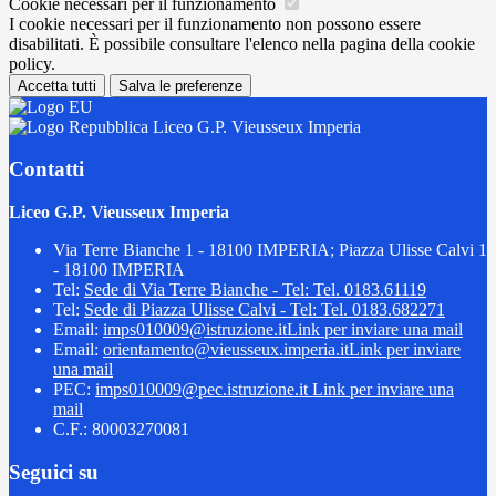
Cookie necessari per il funzionamento
I cookie necessari per il funzionamento non possono essere
disabilitati. È possibile consultare l'elenco nella pagina della cookie
policy.
Accetta tutti
Salva le preferenze
Liceo G.P. Vieusseux Imperia
Contatti
Liceo G.P. Vieusseux Imperia
Via Terre Bianche 1 - 18100 IMPERIA; Piazza Ulisse Calvi 1
- 18100 IMPERIA
Tel:
Sede di Via Terre Bianche - Tel: Tel. 0183.61119
Tel:
Sede di Piazza Ulisse Calvi - Tel: Tel. 0183.682271
Email:
imps010009@istruzione.it
Link per inviare una mail
Email:
orientamento@vieusseux.imperia.it
Link per inviare
una mail
PEC:
imps010009@pec.istruzione.it
Link per inviare una
mail
C.F.: 80003270081
Seguici su