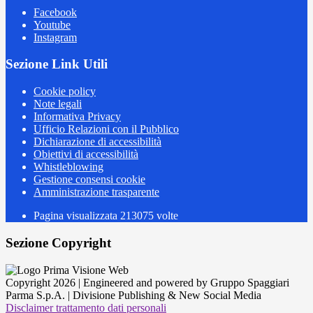
Facebook
Youtube
Instagram
Sezione Link Utili
Cookie policy
Note legali
Informativa Privacy
Ufficio Relazioni con il Pubblico
Dichiarazione di accessibilità
Obiettivi di accessibilità
Whistleblowing
Gestione consensi cookie
Amministrazione trasparente
Pagina visualizzata
213075
volte
Sezione Copyright
Copyright 2026 | Engineered and powered by Gruppo Spaggiari
Parma S.p.A. | Divisione Publishing & New Social Media
Disclaimer trattamento dati personali