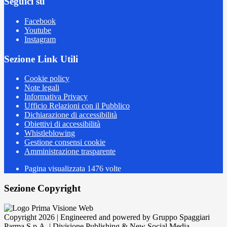
Seguici su
Facebook
Youtube
Instagram
Sezione Link Utili
Cookie policy
Note legali
Informativa Privacy
Ufficio Relazioni con il Pubblico
Dichiarazione di accessibilità
Obiettivi di accessibilità
Whistleblowing
Gestione consensi cookie
Amministrazione trasparente
Pagina visualizzata
1476
volte
Sezione Copyright
Copyright 2026 | Engineered and powered by Gruppo Spaggiari
Parma S.p.A. | Divisione Publishing & New Social Media