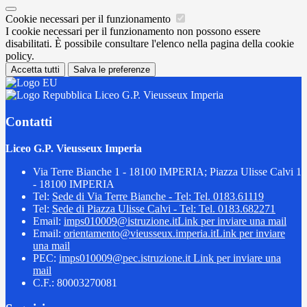
Cookie necessari per il funzionamento
I cookie necessari per il funzionamento non possono essere
disabilitati. È possibile consultare l'elenco nella pagina della cookie
policy.
Accetta tutti
Salva le preferenze
Liceo G.P. Vieusseux Imperia
Contatti
Liceo G.P. Vieusseux Imperia
Via Terre Bianche 1 - 18100 IMPERIA; Piazza Ulisse Calvi 1
- 18100 IMPERIA
Tel:
Sede di Via Terre Bianche - Tel: Tel. 0183.61119
Tel:
Sede di Piazza Ulisse Calvi - Tel: Tel. 0183.682271
Email:
imps010009@istruzione.it
Link per inviare una mail
Email:
orientamento@vieusseux.imperia.it
Link per inviare
una mail
PEC:
imps010009@pec.istruzione.it
Link per inviare una
mail
C.F.: 80003270081