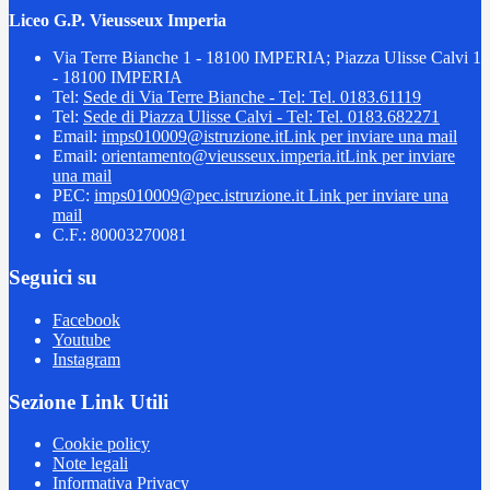
Liceo G.P. Vieusseux Imperia
Via Terre Bianche 1 - 18100 IMPERIA; Piazza Ulisse Calvi 1
- 18100 IMPERIA
Tel:
Sede di Via Terre Bianche - Tel: Tel. 0183.61119
Tel:
Sede di Piazza Ulisse Calvi - Tel: Tel. 0183.682271
Email:
imps010009@istruzione.it
Link per inviare una mail
Email:
orientamento@vieusseux.imperia.it
Link per inviare
una mail
PEC:
imps010009@pec.istruzione.it
Link per inviare una
mail
C.F.: 80003270081
Seguici su
Facebook
Youtube
Instagram
Sezione Link Utili
Cookie policy
Note legali
Informativa Privacy