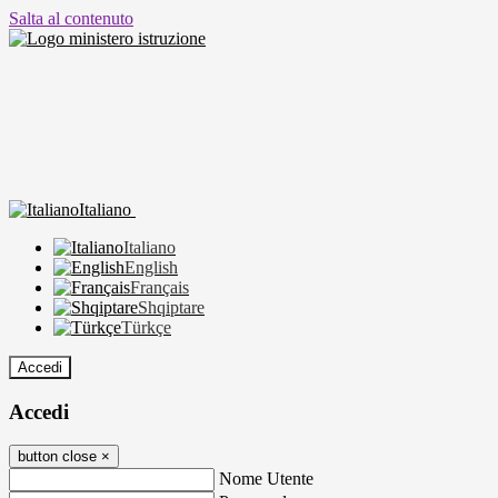
Salta al contenuto
Italiano
Italiano
English
Français
Shqiptare
Türkçe
Accedi
Accedi
button close
×
Nome Utente