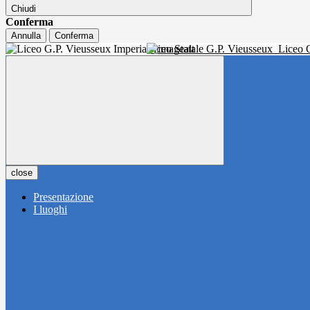
Chiudi
Conferma
Annulla
Conferma
Liceo Statale G.P. Vieusseux
Liceo C
close
Presentazione
I luoghi