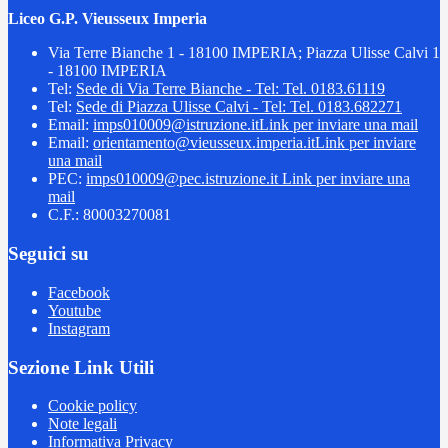
Liceo G.P. Vieusseux Imperia
Via Terre Bianche 1 - 18100 IMPERIA; Piazza Ulisse Calvi 1
- 18100 IMPERIA
Tel:
Sede di Via Terre Bianche - Tel: Tel. 0183.61119
Tel:
Sede di Piazza Ulisse Calvi - Tel: Tel. 0183.682271
Email:
imps010009@istruzione.it
Link per inviare una mail
Email:
orientamento@vieusseux.imperia.it
Link per inviare
una mail
PEC:
imps010009@pec.istruzione.it
Link per inviare una
mail
C.F.: 80003270081
Seguici su
Facebook
Youtube
Instagram
Sezione Link Utili
Cookie policy
Note legali
Informativa Privacy