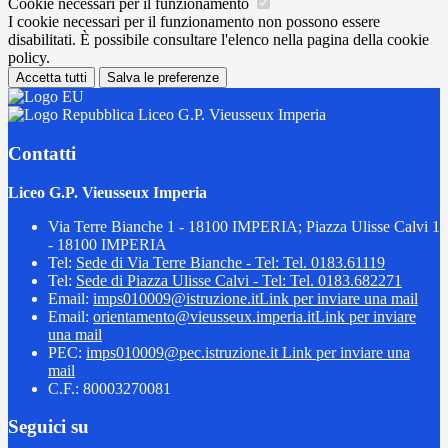
Cookie necessari per il funzionamento
I cookie necessari per il funzionamento non possono essere
disabilitati. È possibile consultare l'elenco nella pagina della cookie
policy.
Accetta tutti
Salva le preferenze
Liceo G.P. Vieusseux Imperia
Contatti
Liceo G.P. Vieusseux Imperia
Via Terre Bianche 1 - 18100 IMPERIA; Piazza Ulisse Calvi 1
- 18100 IMPERIA
Tel:
Sede di Via Terre Bianche - Tel: Tel. 0183.61119
Tel:
Sede di Piazza Ulisse Calvi - Tel: Tel. 0183.682271
Email:
imps010009@istruzione.it
Link per inviare una mail
Email:
orientamento@vieusseux.imperia.it
Link per inviare
una mail
PEC:
imps010009@pec.istruzione.it
Link per inviare una
mail
C.F.: 80003270081
Seguici su