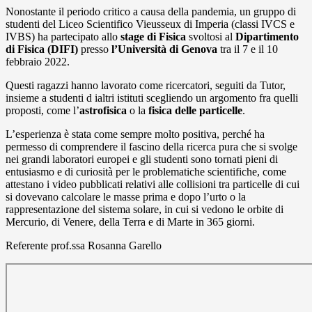
Nonostante il periodo critico a causa della pandemia, un gruppo di
studenti del Liceo Scientifico Vieusseux di Imperia (classi IVCS e
IVBS) ha partecipato allo
stage di Fisica
svoltosi al
Dipartimento
di Fisica (DIFI)
presso
l’Università di Genova
tra il 7 e il 10
febbraio 2022.
Questi ragazzi hanno lavorato come ricercatori, seguiti da Tutor,
insieme a studenti d ialtri istituti scegliendo un argomento fra quelli
proposti, come l’
astrofisica
o la
fisica delle particelle
.
L’esperienza è stata come sempre molto positiva, perché ha
permesso di comprendere il fascino della ricerca pura che si svolge
nei grandi laboratori europei e gli studenti sono tornati pieni di
entusiasmo e di curiosità per le problematiche scientifiche, come
attestano i video pubblicati relativi alle collisioni tra particelle di cui
si dovevano calcolare le masse prima e dopo l’urto o la
rappresentazione del sistema solare, in cui si vedono le orbite di
Mercurio, di Venere, della Terra e di Marte in 365 giorni.
Referente prof.ssa Rosanna Garello