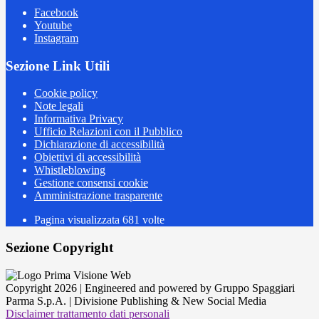
Facebook
Youtube
Instagram
Sezione Link Utili
Cookie policy
Note legali
Informativa Privacy
Ufficio Relazioni con il Pubblico
Dichiarazione di accessibilità
Obiettivi di accessibilità
Whistleblowing
Gestione consensi cookie
Amministrazione trasparente
Pagina visualizzata
681
volte
Sezione Copyright
Copyright 2026 | Engineered and powered by Gruppo Spaggiari
Parma S.p.A. | Divisione Publishing & New Social Media
Disclaimer trattamento dati personali