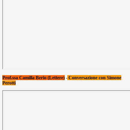
Prof.ssa Camilla Berio (Lettere)
-
Conversazione con Simone
Perotti