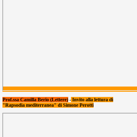
Prof.ssa Camilla Berio (Lettere)
-
Invito alla lettura di
"Rapsodia mediterranea" di Simone Perotti