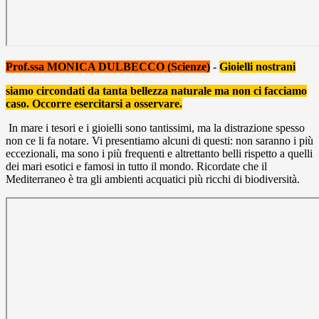
Prof.ssa MONICA DULBECCO (Scienze)
-
Gioielli nostrani
siamo circondati da tanta bellezza naturale ma non ci facciamo
caso. Occorre esercitarsi a osservare.
In mare i tesori e i gioielli sono tantissimi, ma la distrazione spesso
non ce li fa notare. Vi presentiamo alcuni di questi: non saranno i più
eccezionali, ma sono i più frequenti e altrettanto belli rispetto a quelli
dei mari esotici e famosi in tutto il mondo. Ricordate che il
Mediterraneo è tra gli ambienti acquatici più ricchi di biodiversità.