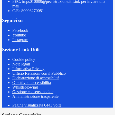
PEC:
imps010009@pec.istruzione.it
Link per inviare una
mail
C.F.: 80003270081
Seguici su
Facebook
Youtube
Instagram
Sezione Link Utili
Cookie policy
Note legali
Informativa Privacy
Ufficio Relazioni con il Pubblico
Dichiarazione di accessibilità
Obiettivi di accessibilità
Whistleblowing
Gestione consensi cookie
Amministrazione trasparente
Pagina visualizzata
6443
volte