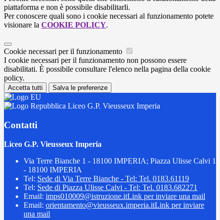
piattaforma e non è possibile disabilitarli.
Per conoscere quali sono i cookie necessari al funzionamento potete
visionare la
COOKIE POLICY
.
Cookie necessari per il funzionamento
I cookie necessari per il funzionamento non possono essere
disabilitati. È possibile consultare l'elenco nella pagina della cookie
policy.
Accetta tutti
Salva le preferenze
Liceo G.P. Vieusseux Imperia
Contatti
Liceo G.P. Vieusseux Imperia
Via Terre Bianche 1 - 18100 IMPERIA; Piazza Ulisse Calvi 1
- 18100 IMPERIA
Tel:
Sede di Via Terre Bianche - Tel: Tel. 0183.61119
Tel:
Sede di Piazza Ulisse Calvi - Tel: Tel. 0183.682271
Email:
imps010009@istruzione.it
Link per inviare una mail
Email:
orientamento@vieusseux.imperia.it
Link per inviare
una mail