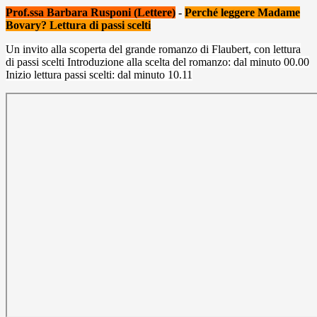
Prof.ssa Barbara Rusponi (Lettere)
-
Perché leggere Madame
Bovary? Lettura di passi scelti
Un invito alla scoperta del grande romanzo di Flaubert, con lettura
di passi scelti Introduzione alla scelta del romanzo: dal minuto 00.00
Inizio lettura passi scelti: dal minuto 10.11