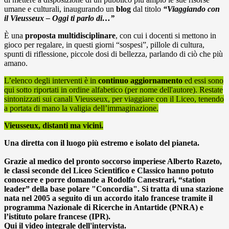
umane e culturali, inaugurando un
blog
dal titolo
“Viaggiando con
il Vieusseux – Oggi ti parlo di…”
È una
proposta multidisciplinare
, con cui i docenti si mettono in
gioco per regalare, in questi giorni “sospesi”, pillole di cultura,
spunti di riflessione, piccole dosi di bellezza, parlando di ciò che più
amano.
L’elenco degli interventi è in
continuo aggiornamento
ed essi sono
qui sotto riportati in ordine alfabetico (per nome dell'autore). Restate
sintonizzati sui canali Vieusseux, per viaggiare con il Liceo, tenendo
a portata di mano la valigia dell’immaginazione.
Vieusseux, distanti ma vicini.
Una diretta con il luogo più estremo e isolato del pianeta.
Grazie al medico del pronto soccorso imperiese Alberto Razeto,
le classi seconde del Liceo Scientifico e Classico hanno potuto
conoscere e porre domande a Rodolfo Canestrari, “station
leader” della base polare "Concordia". Si tratta di una stazione
nata nel 2005 a seguito di un accordo italo francese tramite il
programma Nazionale di Ricerche in Antartide (PNRA) e
l’istituto polare francese (IPR).
Qui il video integrale dell'intervista.