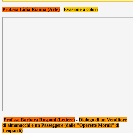
Prof.ssa Lidia Rianna (Arte)
-
Evasione a colori
Prof.ssa Barbara Rusponi (Lettere)
-
Dialogo di un Venditore
di almanacchi e un Passeggere (dalle "Operette Morali" di
Leopardi)