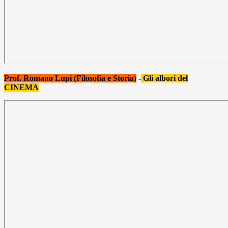
Prof. Romano Lupi (Filosofia e Storia)
-
Gli albori del
CINEMA