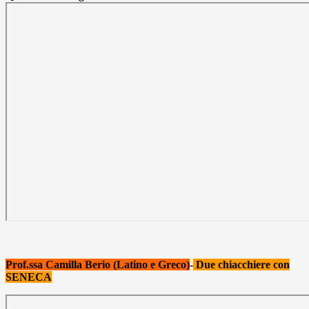
Prof.ssa Camilla Berio (Latino e Greco)
-
Due chiacchiere con
SENECA