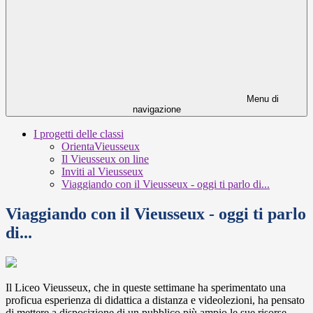
Menu di
navigazione
I progetti delle classi
OrientaVieusseux
Il Vieusseux on line
Inviti al Vieusseux
Viaggiando con il Vieusseux - oggi ti parlo di...
Viaggiando con il Vieusseux - oggi ti parlo
di...
Il Liceo Vieusseux, che in queste settimane ha sperimentato una
proficua esperienza di didattica a distanza e videolezioni, ha pensato
di mettere a disposizione di un pubblico più ampio le sue risorse