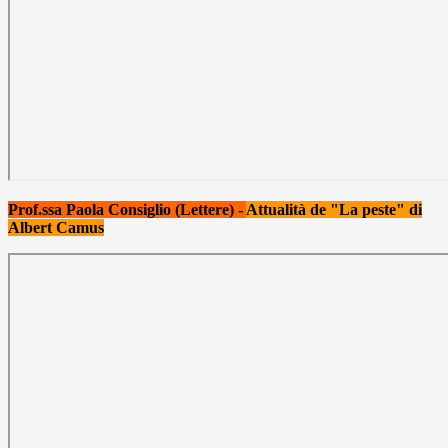
Prof.ssa Paola Consiglio (Lettere) -
Attualità de "La peste" di
Albert Camus