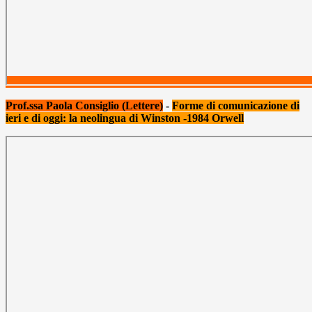
Prof.ssa Paola Consiglio (Lettere)
-
Forme di comunicazione di
ieri e di oggi: la neolingua di Winston -1984 Orwell