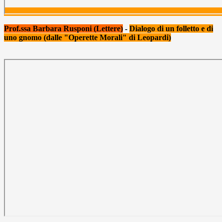
Prof.ssa Barbara Rusponi (Lettere)
-
Dialogo di un folletto e di
uno gnomo (dalle "Operette Morali" di Leopardi)