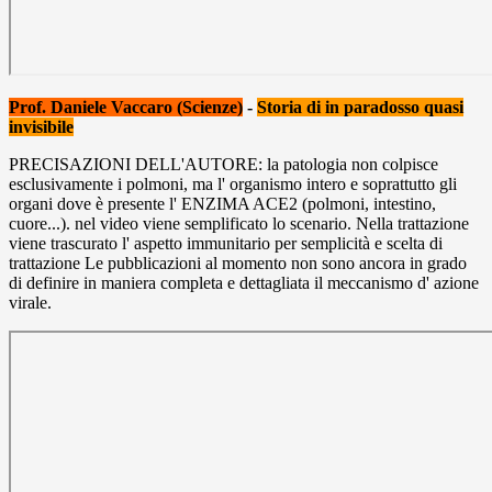
Prof. Daniele Vaccaro (Scienze)
-
Storia di in paradosso quasi
invisibile
PRECISAZIONI DELL'AUTORE: la patologia non colpisce
esclusivamente i polmoni, ma l' organismo intero e soprattutto gli
organi dove è presente l' ENZIMA ACE2 (polmoni, intestino,
cuore...). nel video viene semplificato lo scenario. Nella trattazione
viene trascurato l' aspetto immunitario per semplicità e scelta di
trattazione Le pubblicazioni al momento non sono ancora in grado
di definire in maniera completa e dettagliata il meccanismo d' azione
virale.