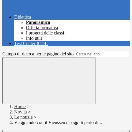
Didattica
Panoramica
Offerta formativa
I progetti delle classi
Info utili
Test Center ICDL
Campo di ricerca per le pagine del sito
Home
>
Novità
>
Le notizie
>
Viaggiando con il Vieusseux - oggi ti parlo di...