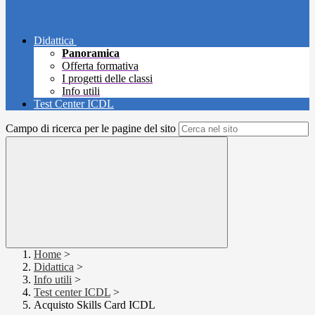
Didattica
Panoramica
Offerta formativa
I progetti delle classi
Info utili
Test Center ICDL
Campo di ricerca per le pagine del sito
Home
>
Didattica
>
Info utili
>
Test center ICDL
>
Acquisto Skills Card ICDL