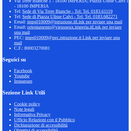
Via Terre Bianche 1 - 18100 IMPERIA; Piazza Ulisse Calvi 1
- 18100 IMPERIA
Tel:
Sede di Via Terre Bianche - Tel: Tel. 0183.61119
Tel:
Sede di Piazza Ulisse Calvi - Tel: Tel. 0183.682271
Email:
imps010009@istruzione.it
Link per inviare una mail
Email:
orientamento@vieusseux.imperia.it
Link per inviare
una mail
PEC:
imps010009@pec.istruzione.it
Link per inviare una
mail
C.F.: 80003270081
Seguici su
Facebook
Youtube
Instagram
Sezione Link Utili
Cookie policy
Note legali
Informativa Privacy
Ufficio Relazioni con il Pubblico
Dichiarazione di accessibilità
Obiettivi di accessibilità