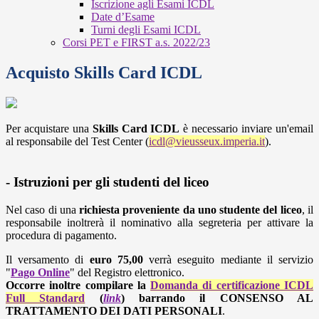
Iscrizione agli Esami ICDL
Date d’Esame
Turni degli Esami ICDL
Corsi PET e FIRST a.s. 2022/23
Acquisto Skills Card ICDL
Per acquistare una
Skills Card ICDL
è necessario inviare un'email
al responsabile del Test Center (
icdl@vieusseux.imperia.it
).
- Istruzioni per gli studenti del liceo
Nel caso di una
richiesta proveniente da uno studente del liceo
, il
responsabile inoltrerà il nominativo alla segreteria per attivare la
procedura di pagamento.
Il versamento di
euro 75,00
verrà eseguito mediante il servizio
"
Pago Online
" del Registro elettronico.
Occorre inoltre compilare la
Domanda di certificazione ICDL
Full Standard
(
link
) barrando il CONSENSO AL
TRATTAMENTO DEI DATI PERSONALI
.