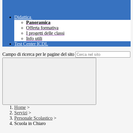
Didattica
Panoramica
Offerta formativa
I progetti delle classi
Info utili
Test Center ICDL
Campo di ricerca per le pagine del sito
Home
>
Servizi
>
Personale Scolastico
>
Scuola in Chiaro