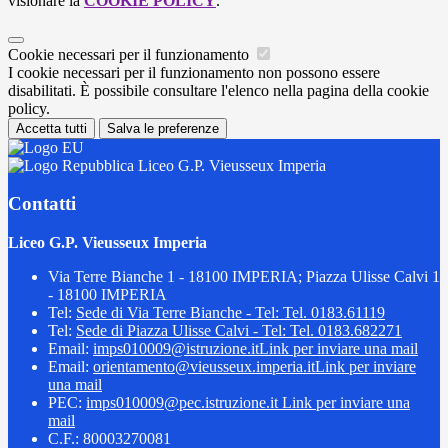
visionare la
COOKIE POLICY
.
Cookie necessari per il funzionamento
I cookie necessari per il funzionamento non possono essere
disabilitati. È possibile consultare l'elenco nella pagina della cookie
policy.
Accetta tutti
Salva le preferenze
Liceo G.P. Vieusseux Imperia
Contatti
Liceo G.P. Vieusseux Imperia
Via Terre Bianche 1 - 18100 IMPERIA; Piazza Ulisse Calvi 1
- 18100 IMPERIA
Tel:
Sede di Via Terre Bianche - Tel: Tel. 0183.61119
Tel:
Sede di Piazza Ulisse Calvi - Tel: Tel. 0183.682271
Email:
imps010009@istruzione.it
Link per inviare una mail
Email:
orientamento@vieusseux.imperia.it
Link per inviare
una mail
PEC:
imps010009@pec.istruzione.it
Link per inviare una
mail
C.F.: 80003270081