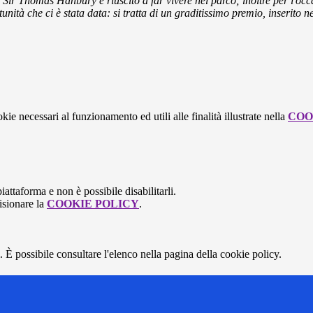
Sir Thomas Hanbury è riuscito a far vivere nel parco; inoltre per l'occas
ità che ci è stata data: si tratta di un graditissimo premio, inserito nel
kie necessari al funzionamento ed utili alle finalità illustrate nella
COO
attaforma e non è possibile disabilitarli.
isionare la
COOKIE POLICY
.
 È possibile consultare l'elenco nella pagina della cookie policy.