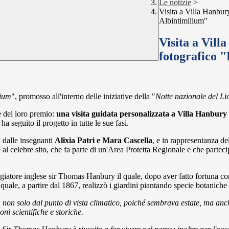
Le notizie
>
Visita a Villa Hanbur
Albintimilium"
Visita a Vill
fotografico 
lium
", promosso all'interno delle iniziative della "
Notte nazionale del Li
re del loro premio:
una visita
guidata
personalizzata a Villa Hanbury e
 seguito il progetto in tutte le sue fasi.
 dalle insegnanti
Alixia Patri e Mara Cascella
, e in rappresentanza d
ione al celebre sito, che fa parte di un'Area Protetta Regionale e che p
aggiatore inglese sir Thomas Hanbury il quale, dopo aver fatto fortuna come
quale, a partire dal 1867, realizzò i giardini piantando specie botaniche
, non solo dal punto di vista climatico, poiché sembrava estate, ma anc
ni scientifiche e storiche.