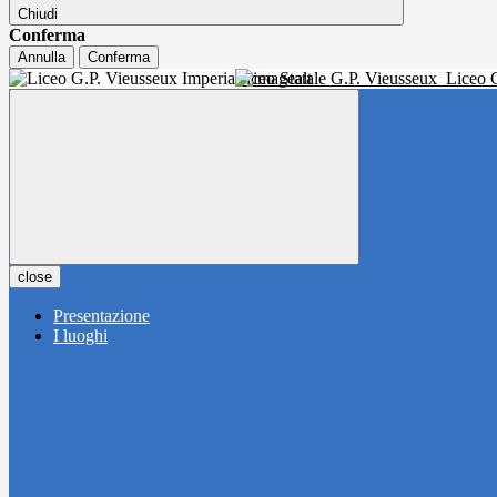
Chiudi
Conferma
Annulla
Conferma
Liceo Statale G.P. Vieusseux
Liceo C
close
Presentazione
I luoghi