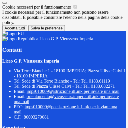
Cookie necessari per il funzionamento
I cookie necessari per il funzionamento non possono essere
disabilitati. È possibile consultare l'elenco nella pagina della cookie
policy.
Accetta tutti
Salva le preferenze
Liceo G.P. Vieusseux Imperia
Contatti
Liceo G.P. Vieusseux Imperia
Via Terre Bianche 1 - 18100 IMPERIA; Piazza Ulisse Calvi 1
- 18100 IMPERIA
Tel:
Sede di Via Terre Bianche - Tel: Tel. 0183.61119
Tel:
Sede di Piazza Ulisse Calvi - Tel: Tel. 0183.682271
Email:
imps010009@istruzione.it
Link per inviare una mail
Email:
orientamento@vieusseux.imperia.it
Link per inviare
una mail
PEC:
imps010009@pec.istruzione.it
Link per inviare una
mail
C.F.: 80003270081
Seguici su