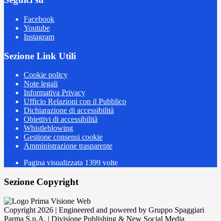
Facebook
Youtube
Instagram
Sezione Link Utili
Cookie policy
Note legali
Informativa Privacy
Ufficio Relazioni con il Pubblico
Dichiarazione di accessibilità
Obiettivi di accessibilità
Whistleblowing
Gestione consensi cookie
Amministrazione trasparente
Pagina visualizzata
1399
volte
Sezione Copyright
Copyright 2026 | Engineered and powered by Gruppo Spaggiari
Parma S.p.A. | Divisione Publishing & New Social Media