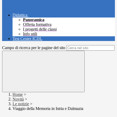
Didattica
Panoramica
Offerta formativa
I progetti delle classi
Info utili
Test Center ICDL
Campo di ricerca per le pagine del sito
Home
>
Novità
>
Le notizie
>
Viaggio della Memoria in Istria e Dalmazia