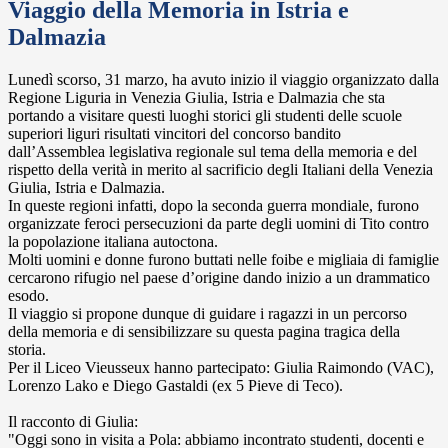
Viaggio della Memoria in Istria e
Dalmazia
Lunedì scorso, 31 marzo, ha avuto inizio il viaggio organizzato dalla
Regione Liguria in Venezia Giulia, Istria e Dalmazia che sta
portando a visitare questi luoghi storici gli studenti delle scuole
superiori liguri risultati vincitori del concorso bandito
dall’Assemblea legislativa regionale sul tema della memoria e del
rispetto della verità in merito al sacrificio degli Italiani della Venezia
Giulia, Istria e Dalmazia.
In queste regioni infatti, dopo la seconda guerra mondiale, furono
organizzate feroci persecuzioni da parte degli uomini di Tito contro
la popolazione italiana autoctona.
Molti uomini e donne furono buttati nelle foibe e migliaia di famiglie
cercarono rifugio nel paese d’origine dando inizio a un drammatico
esodo.
Il viaggio si propone dunque di guidare i ragazzi in un percorso
della memoria e di sensibilizzare su questa pagina tragica della
storia.
Per il Liceo Vieusseux hanno partecipato: Giulia Raimondo (VAC),
Lorenzo Lako e Diego Gastaldi (ex 5 Pieve di Teco).
Il racconto di Giulia:
"Oggi sono in visita a Pola: abbiamo incontrato studenti, docenti e