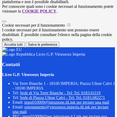
piattaforma e non è possibile disabilitarli.
Per conoscere quali sono i cookie necessari al funzionamento potete
visionare la
COOKIE POLICY
.
Cookie necessari per il funzionamento
I cookie necessari per il funzionamento non possono essere
disabilitati. È possibile consultare l'elenco nella pagina della cookie
policy.
Accetta tutti
Salva le preferenze
Liceo G.P. Vieusseux Imperia
Contatti
Liceo G.P. Vieusseux Imperia
Via Terre Bianche 1 - 18100 IMPERIA; Piazza Ulisse Calvi 1
- 18100 IMPERIA
Tel:
Sede di Via Terre Bianche - Tel: Tel. 0183.61119
Tel:
Sede di Piazza Ulisse Calvi - Tel: Tel. 0183.682271
Email:
imps010009@istruzione.it
Link per inviare una mail
Email:
orientamento@vieusseux.imperia.it
Link per inviare
una mail
PEC:
imps010009@pec.istruzione.it
Link per inviare una