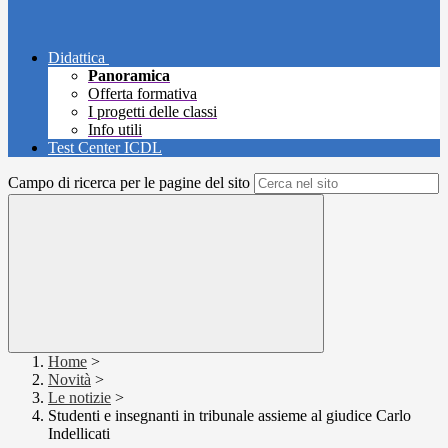
Didattica
Panoramica
Offerta formativa
I progetti delle classi
Info utili
Test Center ICDL
Campo di ricerca per le pagine del sito
Home
>
Novità
>
Le notizie
>
Studenti e insegnanti in tribunale assieme al giudice Carlo
Indellicati