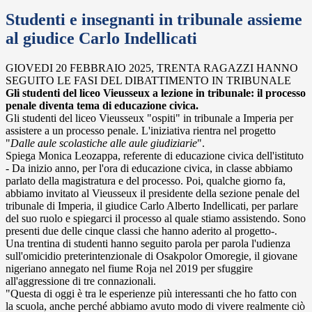
Studenti e insegnanti in tribunale assieme
al giudice Carlo Indellicati
GIOVEDI 20 FEBBRAIO 2025, TRENTA RAGAZZI HANNO
SEGUITO LE FASI DEL DIBATTIMENTO IN TRIBUNALE
Gli studenti del liceo Vieusseux a lezione in tribunale: il processo
penale diventa tema di educazione civica.
Gli studenti del liceo Vieusseux "ospiti" in tribunale a Imperia per
assistere a un processo penale. L'iniziativa rientra nel progetto
"
Dalle aule scolastiche alle aule giudiziarie
".
Spiega Monica Leozappa, referente di educazione civica dell'istituto
- Da inizio anno, per l'ora di educazione civica, in classe abbiamo
parlato della magistratura e del processo. Poi, qualche giorno fa,
abbiamo invitato al Vieusseux il presidente della sezione penale del
tribunale di Imperia, il giudice Carlo Alberto Indellicati, per parlare
del suo ruolo e spiegarci il processo al quale stiamo assistendo. Sono
presenti due delle cinque classi che hanno aderito al progetto-.
Una trentina di studenti hanno seguito parola per parola l'udienza
sull'omicidio preterintenzionale di Osakpolor Omoregie, il giovane
nigeriano annegato nel fiume Roja nel 2019 per sfuggire
all'aggressione di tre connazionali.
"Questa di oggi è tra le esperienze più interessanti che ho fatto con
la scuola, anche perché abbiamo avuto modo di vivere realmente ciò