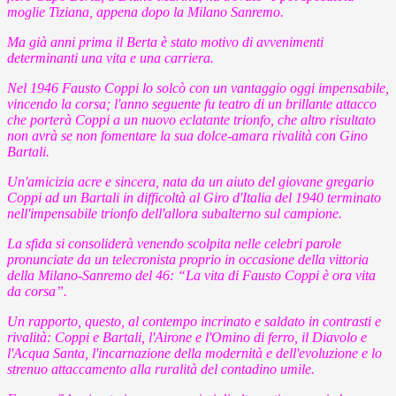
moglie Tiziana, appena dopo la Milano Sanremo.
Ma già anni prima il Berta è stato motivo di avvenimenti
determinanti una vita e una carriera.
Nel 1946 Fausto Coppi lo solcò con un vantaggio oggi impensabile,
vincendo la corsa; l'anno seguente fu teatro di un brillante attacco
che porterà Coppi a un nuovo eclatante trionfo, che altro risultato
non avrà se non fomentare la sua dolce-amara rivalità con Gino
Bartali.
Un'amicizia acre e sincera, nata da un aiuto del giovane gregario
Coppi ad un Bartali in difficoltà al Giro d'Italia del 1940 terminato
nell'impensabile trionfo dell'allora subalterno sul campione.
La sfida si consoliderà venendo scolpita nelle celebri parole
pronunciate da un telecronista proprio in occasione della vittoria
della Milano-Sanremo del 46: “La vita di Fausto Coppi è ora vita
da corsa”.
Un rapporto, questo, al contempo incrinato e saldato in contrasti e
rivalità: Coppi e Bartali, l'Airone e l'Omino di ferro, il Diavolo e
l'Acqua Santa, l'incarnazione della modernità e dell'evoluzione e lo
strenuo attaccamento alla ruralità del contadino umile.