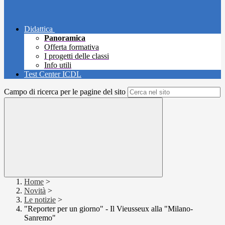
Didattica
Panoramica
Offerta formativa
I progetti delle classi
Info utili
Test Center ICDL
Campo di ricerca per le pagine del sito
Home
>
Novità
>
Le notizie
>
"Reporter per un giorno" - Il Vieusseux alla "Milano-
Sanremo"