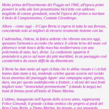
Molto prima dell'inserimento del Poggio nel 1960, all'epoca primi
pionieri in sella alle loro pesantissime biciclette con addosso
magliette di cotone grondanti, nonché l'epoca del primo a meritare
il titolo di Campionissimo, Costante Girardengo.
Allora – come oggi – il Capo Berta si ergeva in tutta la sua fierezza,
concedendo solo ai migliori di elevarsi veramente insieme con lui.
L'adrenalina, l'attesa, la fatica ardente che vibrano ancora oggi,
spezzano l'armonico accordo che unisce il celeste terso del mare col
pittoresco verde bosco della macchia mediterranea con una
policromia di auto, luci, divise. La confusione squarcia il
protendersi a picco sul mare dei pini marittimi, in un paesaggio così
caratteristico da essere difficile da dimenticare.
Il Berta ha dato tanto ad ogni ciclista che lo abbia vissuto e i ciclisti
hanno dato tanto a lui, rendendo celebre questo scorcio nel ruvido
locus amoenus del paesaggio ligure: una campagna aspra, grezza,
dura, ma per questo soddisfacente a fruttare, e alcuni dei suoi frutti
migliori sono “immortalati perennemente” (citando la targa) nei
busti di bronzo posti all'inizio di Diano Marina.
L'ultimo, inaugurato nell'Agosto dello scorso anno, rappresenta
Felice Gimondi, il grande ciclista orobico che proprio ai piedi del
fiero Capo Berta, a Diano Marina, ha trovato -e poi sposatola