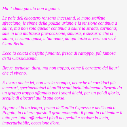
Ma il clima pacato non inganni.
Le pale dell'elicottero ronzano incessanti, le moto staffette
sfrecciano, le sirene della polizia urlano e la tensione continua a
salire, ma non solo quella: continua a salire la strada, sorniona;
sale in una maliziosa provocazione, sinuosa, e sussurra che ci
siamo, ci siamo quasi, a Sanremo, da qui inizia la vera corsa: è
Capo Berta.
Ecco la colata d'asfalto fumante, fresca di rattoppo, più famosa
della Classicissima.
Breve, tortuosa, dura, ma non troppo, come il carattere dei liguri
che ci vivono.
È avara anche lei, non lascia scampo, neanche ai corridori più
temerari, sperimentatori di arditi scatti ineluttabilmente divorati da
un gruppo troppo affamato per i sogni di chi, per un po' di gloria,
sceglie di giocarsi qui la sua corsa.
Eppure ci fu un tempo, prima dell'ardita Cipressa e dell'iconico
Poggio, in cui era questo il gran momento: il punto in cui tentare il
tutto per tutto, affondare i piedi nei pedali e scalare la lenta,
imperturbabile, occasione d'oro.