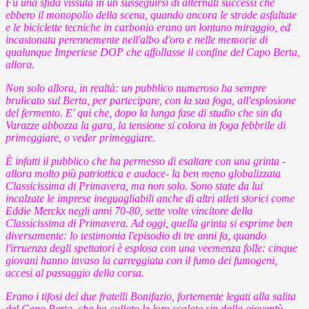
Fu una sfida vissuta in un susseguirsi di alternati successi che
ebbero il monopolio della scena, quando ancora le strade asfaltate
e le biciclette tecniche in carbonio erano un lontano miraggio, ed
incastonata perennemente nell'albo d'oro e nelle memorie di
qualunque Imperiese DOP che affollasse il confine del Capo Berta,
allora.
Non solo allora, in realtà: un pubblico numeroso ha sempre
brulicato sul Berta, per partecipare, con la sua foga, all'esplosione
del fermento. E' qui che, dopo la lunga fase di studio che sin da
Varazze abbozza la gara, la tensione si colora in foga febbrile di
primeggiare, o veder primeggiare.
È infatti il pubblico che ha permesso di esaltare con una grinta -
allora molto più patriottica e audace- la ben meno globalizzata
Classicissima di Primavera, ma non solo. Sono state da lui
incalzate le imprese ineguagliabili anche di altri atleti storici come
Eddie Merckx negli anni 70-80, sette volte vincitore della
Classicissima di Primavera. Ad oggi, quella grinta si esprime ben
diversamente: lo testimonia l'episodio di tre anni fa, quando
l'irruenza degli spettatori è esplosa con una veemenza folle: cinque
giovani hanno invaso la carreggiata con il fumo dei fumogeni,
accesi al passaggio della corsa.
Erano i tifosi dei due fratelli Bonifazio, fortemente legati alla salita
del Capo Berta, che ha cullato le loro scalate sin dalla gioventù,