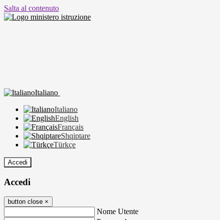
Salta al contenuto
Italiano
Italiano
English
Français
Shqiptare
Türkçe
Accedi
Accedi
button close
×
Nome Utente