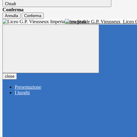
Chiudi
Conferma
Annulla
Conferma
Liceo Statale G.P. Vieusseux
Liceo C
close
Presentazione
I luoghi