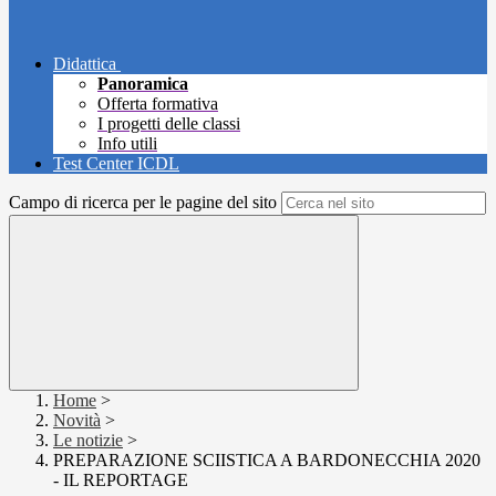
Didattica
Panoramica
Offerta formativa
I progetti delle classi
Info utili
Test Center ICDL
Campo di ricerca per le pagine del sito
Home
>
Novità
>
Le notizie
>
PREPARAZIONE SCIISTICA A BARDONECCHIA 2020
- IL REPORTAGE