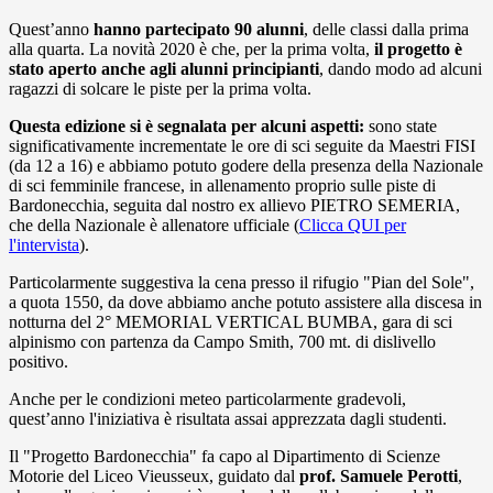
Quest’anno
hanno partecipato 90 alunni
, delle classi dalla prima
alla quarta. La novità 2020 è che, per la prima volta,
il progetto è
stato aperto anche agli alunni principianti
, dando modo ad alcuni
ragazzi di solcare le piste per la prima volta.
Questa edizione si è segnalata per alcuni aspetti:
sono state
significativamente incrementate le ore di sci seguite da Maestri FISI
(da 12 a 16) e abbiamo potuto godere della presenza della Nazionale
di sci femminile francese, in allenamento proprio sulle piste di
Bardonecchia, seguita dal nostro ex allievo PIETRO SEMERIA,
che della Nazionale è allenatore ufficiale (
Clicca QUI per
l'intervista
).
Particolarmente suggestiva la cena presso il rifugio "Pian del Sole",
a quota 1550, da dove abbiamo anche potuto assistere alla discesa in
notturna del
2° MEMORIAL VERTICAL BUMBA, gara di sci
alpinismo con partenza da Campo Smith, 700 mt. di dislivello
positivo.
Anche per le condizioni meteo particolarmente gradevoli,
quest’anno l'iniziativa è risultata assai apprezzata dagli studenti.
Il "Progetto Bardonecchia" fa capo al Dipartimento di Scienze
Motorie del Liceo Vieusseux, guidato dal
prof. Samuele Perotti
,