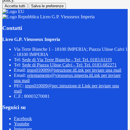
policy.
Accetta tutti
Salva le preferenze
Liceo G.P. Vieusseux Imperia
Contatti
Liceo G.P. Vieusseux Imperia
Via Terre Bianche 1 - 18100 IMPERIA; Piazza Ulisse Calvi 1
- 18100 IMPERIA
Tel:
Sede di Via Terre Bianche - Tel: Tel. 0183.61119
Tel:
Sede di Piazza Ulisse Calvi - Tel: Tel. 0183.682271
Email:
imps010009@istruzione.it
Link per inviare una mail
Email:
orientamento@vieusseux.imperia.it
Link per inviare
una mail
PEC:
imps010009@pec.istruzione.it
Link per inviare una
mail
C.F.: 80003270081
Seguici su
Facebook
Youtube
Instagram