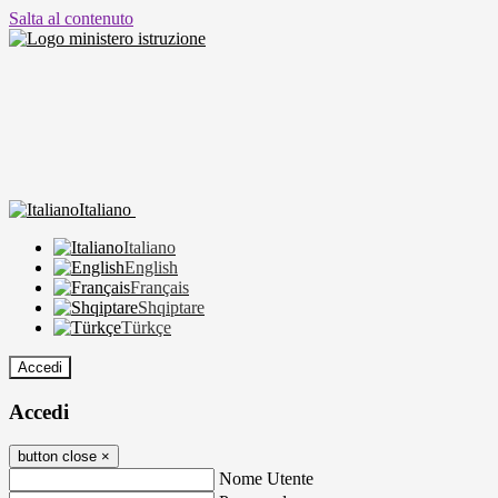
Salta al contenuto
Italiano
Italiano
English
Français
Shqiptare
Türkçe
Accedi
Accedi
button close
×
Nome Utente