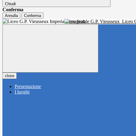
Chiudi
Conferma
Annulla
Conferma
Liceo Statale G.P. Vieusseux
Liceo C
close
Presentazione
I luoghi