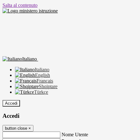
Salta al contenuto
Italiano
Italiano
English
Français
Shqiptare
Türkçe
Accedi
Accedi
button close
×
Nome Utente