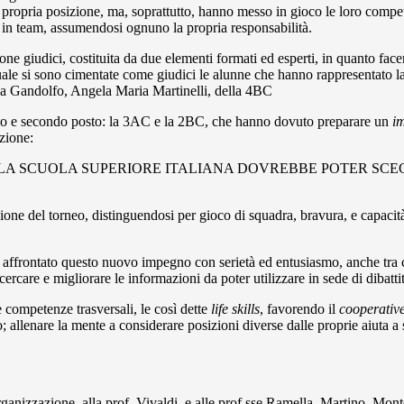
pria posizione, ma, soprattutto, hanno messo in gioco le loro competenz
e in team, assumendosi ognuno la propria responsabilità.
e giudici, costituita da due elementi formati ed esperti, in quanto facen
quale si sono cimentate come giudici le alunne che hanno rappresenta
a Gandolfo, Angela Maria Martinelli, della 4BC
 primo e secondo posto: la 3AC e la 2BC, che hanno dovuto preparare un
i
ozione:
A SCUOLA SUPERIORE ITALIANA DOVREBBE POTER SCEGL
izione del torneo, distinguendosi per gioco di squadra, bravura, e capa
no affrontato questo nuovo impegno con serietà ed entusiasmo, anche tra
rcare e migliorare le informazioni da poter utilizzare in sede di dibatti
 competenze trasversali, le così dette
life skills
, favorendo il
cooperativ
; allenare la mente a considerare posizioni diverse dalle proprie aiuta a 
anizzazione, alla prof. Vivaldi, e alle prof.sse Ramella, Martino, Monte