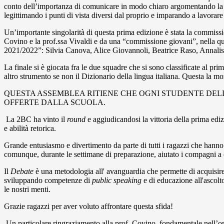
conto dell’importanza di comunicare in modo chiaro argomentando la pro
legittimando i punti di vista diversi dal proprio e imparando a lavorar
Un’importante singolarità di questa prima edizione è stata la commission
Covino e la prof.ssa Vivaldi e da una “commissione giovani”, nella 
2021/2022”: Silvia Canova, Alice Giovannoli, Beatrice Raso, Annalis
La finale si è giocata fra le due squadre che si sono classificate al
altro strumento se non il Dizionario della lingua italiana. Questa la m
QUESTA ASSEMBLEA RITIENE CHE OGNI STUDENTE DELL
OFFERTE DALLA SCUOLA.
La 2BC ha vinto il
round
e aggiudicandosi la vittoria della prima ed
e abilità retorica.
Grande entusiasmo e divertimento da parte di tutti i ragazzi che han
comunque, durante le settimane di preparazione, aiutato i compagni a ce
Il
Debate
è una metodologia all' avanguardia che permette di acquisire
sviluppando competenze di
public speaking
e di educazione all'ascolto
le nostri menti.
Grazie ragazzi per aver voluto affrontare questa sfida!
Un particolare ringraziamento alla prof. Covino, fondamentale nell’org