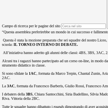
Campo di ricerca per le pagine del sito
“Questa assemblea preferirebbe un mondo in cui successo e fallimento fo
Questa è stata la mozione preparata che sei squadre del nostro Liceo, 
scuola:
IL TORNEO INTERNO DI DEBATE.
All’iniziativa hanno aderito gli alunni delle classi: 4BS, 3BS, 3AC
Alcuni tra i ragazzi hanno partecipato ad un corso on-line, in modo da
strumento didattico in classe.
Si sono sfidate la
1AC
, formata da Marco Terpin, Chantal Zunin, Ari
2AC.
La
3AC
, formata da Francesco Barberis, Giulio Rossi, Francesco Amo
I debaters della
3BS
, Chiara Santocchini, Siria Badellino, Silvia M
Riva. Vittoria della 2BC.
Tutte le squadre hanno dibattuto i
rounds
dimostrando di aver acquisit