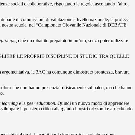
e sociali e collaborative, rispettando le regole, ascoltando l’altro,
ti parte di commissioni di valutazione a livello nazionale, la prof.ssa
to la nostra scuola nel “Campionato Giovanile Nazionale di DEBATE
mprompu,
cioè un dibattito preparato in un’ora, senza poter utilizzare
IERE LE PROPRIE DISCIPLINE DI STUDIO TRA QUELLE
cità argomentativa, la 3AC ha comunque dimostrato prontezza, bravura
 coloro che non hanno presenziato fisicamente sul palco, ma che hanno
to.
e learning
e la
peer education
. Quindi un nuovo modo di apprendere
sviluppare il pensiero critico allargando i nostri orizzonti e arricchendo
vecchi e al prof. Lavaggi per la loro preziosa collaborazione.