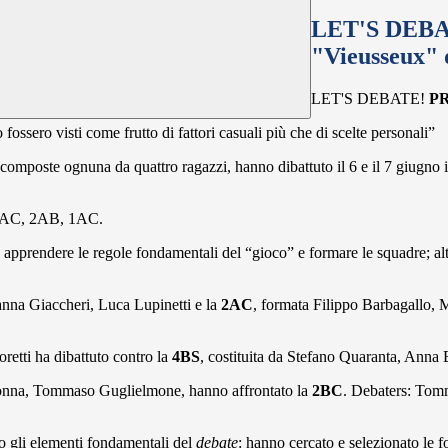
LET'S DEBAT
"Vieusseux" 
LET'S DEBATE!
P
ssero visti come frutto di fattori casuali più che di scelte personali”
composte ognuna da quattro ragazzi, hanno dibattuto il 6 e il 7 giugno 
, 2AC, 2AB, 1AC.
 apprendere le regole fondamentali del “gioco” e formare le squadre; al
anna Giaccheri, Luca Lupinetti e la
2AC
, formata Filippo Barbagallo, 
retti ha dibattuto contro la
4BS
, costituita da Stefano Quaranta, Anna 
adonna, Tommaso Guglielmone, hanno affrontato la
2BC
. Debaters: Tom
o gli elementi fondamentali del
debate
: hanno cercato e selezionato le fo