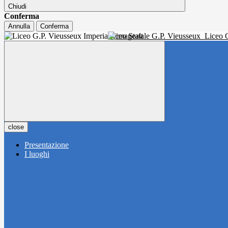
Chiudi
Conferma
Annulla
Conferma
Liceo Statale G.P. Vieusseux
Liceo C
close
Presentazione
I luoghi