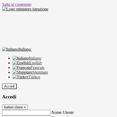
Salta al contenuto
Italiano
Italiano
English
Français
Shqiptare
Türkçe
Accedi
Accedi
button close
×
Nome Utente