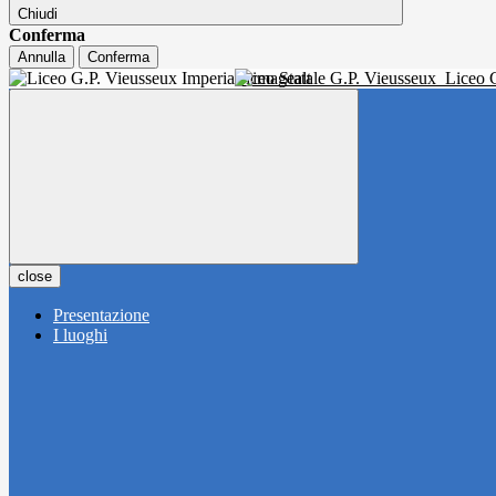
Chiudi
Conferma
Annulla
Conferma
Liceo Statale G.P. Vieusseux
Liceo C
close
Presentazione
I luoghi