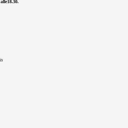
alle18.30.
is