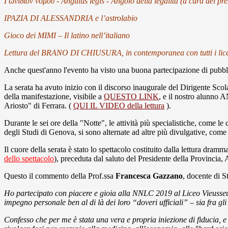
Γωνίδιον νόμου - Angulus legis - Angolo della legalità (a cura del pr
IPAZIA DI ALESSANDRIA e l’astrolabio
Gioco dei MIMI – Il latino nell’italiano
Lettura del BRANO DI CHIUSURA, in contemporanea con tutti i licei 
Anche quest'anno l'evento ha visto una buona partecipazione di pubblic
La serata ha avuto inizio con il discorso inaugurale del Dirigente Scol
della manifestazione, visibile a
QUESTO LINK
, e il nostro alunno 
Ariosto" di Ferrara. (
QUI IL VIDEO della lettura
).
Durante le sei ore della "Notte", le attività più specialistiche, come 
degli Studi di Genova, si sono alternate ad altre più divulgative, come 
Il cuore della serata è stato lo spettacolo costituito dalla lettura dr
dello spettacolo
), preceduta dal saluto del Presidente della Provincia, A
Questo il commento della Prof.ssa
Francesca Gazzano
, docente di 
Ho partecipato con piacere e gioia alla NNLC 2019 al Liceo Vieusseux
impegno personale ben al di là dei loro “doveri ufficiali” – sia fra gli
Confesso che per me è stata una vera e propria iniezione di fiducia, e n