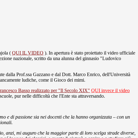
ajola (
QUI IL VIDEO
). In apertura è stato proiettato il video ufficiale
zione nazionale, scritto da una alunna del ginnasio "Ludovico
enute dalla Prof.ssa Gazzano e dal Dott. Marco Enrico, dell'Università
o francamente ludiche, come il Gioco dei mimi.
Francesco Basso realizzato per "Il Secolo XIX"
QUI invece il video
cuole, pur nelle difficoltà che l'Ente sta attraversando.
mo e di passione sia nei docenti che la hanno organizzata – con un
ionali.
ario, anzi, mi auguro che la maggior parte di loro scelga strade diverse,