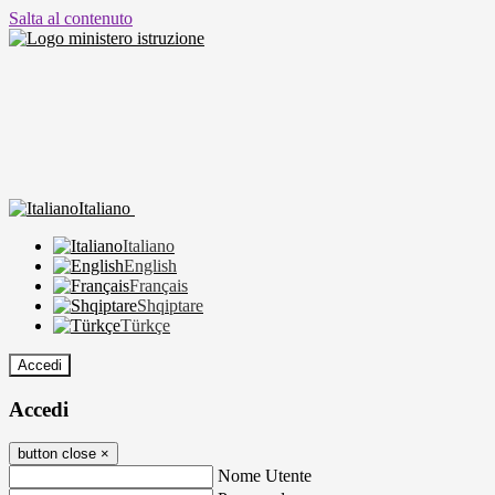
Salta al contenuto
Italiano
Italiano
English
Français
Shqiptare
Türkçe
Accedi
Accedi
button close
×
Nome Utente