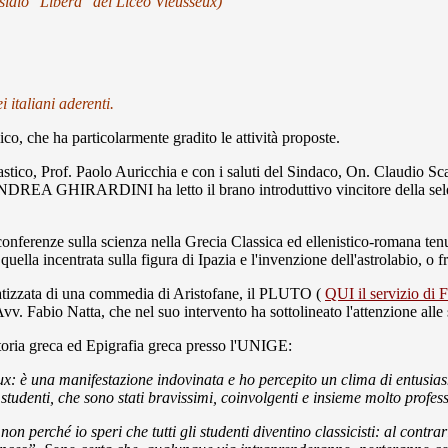
esidio "Libera" del Liceo Vieusseux)
italiani aderenti.
o, che ha particolarmente gradito le attività proposte.
astico, Prof. Paolo Auricchia e con i saluti del Sindaco, On. Claudio Sc
ANDREA GHIRARDINI ha letto il brano introduttivo vincitore della sele
le conferenze sulla scienza nella Grecia Classica ed ellenistico-romana t
quella incentrata sulla figura di Ipazia e l'invenzione dell'astrolabio, 
ammatizzata di una commedia di Aristofane, il PLUTO (
QUI il servizio di 
vv. Fabio Natta, che nel suo intervento ha sottolineato l'attenzione alle s
Storia greca ed Epigrafia greca presso l'UNIGE:
: è una manifestazione indovinata e ho percepito un clima di entusias
 studenti, che sono stati bravissimi, coinvolgenti e insieme molto profess
on perché io speri che tutti gli studenti diventino classicisti: al contr