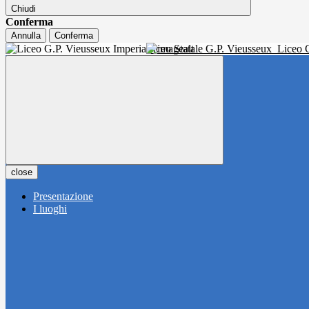
Chiudi
Conferma
Annulla
Conferma
Liceo Statale G.P. Vieusseux
Liceo C
close
Presentazione
I luoghi