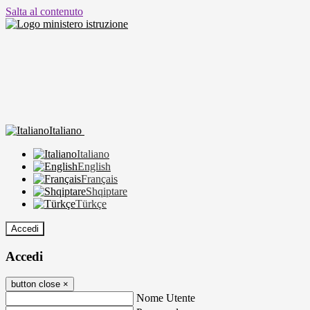
Salta al contenuto
Italiano
Italiano
English
Français
Shqiptare
Türkçe
Accedi
Accedi
button close
×
Nome Utente