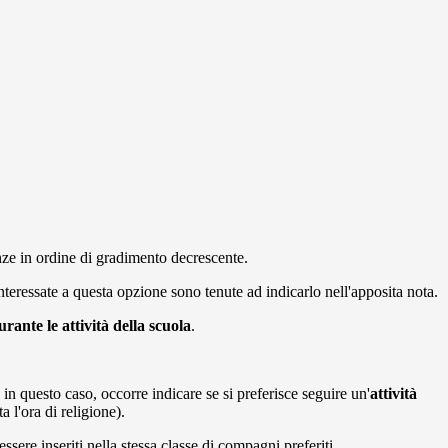
enze in ordine di gradimento decrescente.
eressate a questa opzione sono tenute ad indicarlo nell'apposita nota.
rante le attività della scuola
.
 in questo caso, occorre indicare se si preferisce seguire un'
attività
a l'ora di religione).
 essere inseriti nella stessa classe di compagni preferiti.