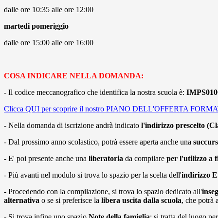
dalle ore 10:35 alle ore 12:00
martedi pomeriggio
dalle ore 15:00 alle ore 16:00
COSA INDICARE NELLA DOMANDA:
- Il codice meccanografico che identifica la nostra scuola è:
IMPS010
Clicca QUI per scoprire il nostro PIANO DELL'OFFERTA FORM
- Nella domanda di iscrizione andrà indicato
l'indirizzo prescelto (Cl
- Dal prossimo anno scolastico, potrà essere aperta anche una
succurs
- E' poi presente anche una
liberatoria
da compilare
per l'utilizzo a
- Più avanti nel modulo si trova lo spazio per la scelta dell'
indirizzo 
- Procedendo con la compilazione, si trova lo spazio dedicato all'
inse
alternativa
o se si preferisce la
libera uscita dalla scuola
, che potrà 
- Si trova infine uno spazio
Note della famiglia
: si tratta del luogo pe