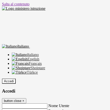
Salta al contenuto
Italiano
Italiano
English
Français
Shqiptare
Türkçe
Accedi
Accedi
button close
×
Nome Utente