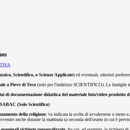
009
ATIVA
assico, Scientifico, o Scienze Applicate)
ed eventuali, ulteriori prefer
ale a Pieve di Teco
(solo per l'indirizzo SCIENTIFICO). Le famiglie int
 fini di documentazione didattica del materiale foto/video prodotto du
ESABAC (Solo Scientifico)
gnamento della religione
: va indicata la scelta di avvalersene o meno e,
avvenire anche durante la mattinata (a seconda dell'orario in cui è previst
r
eventuali richieste personalizzate
, fra cui, ad esempio, la richiesta di