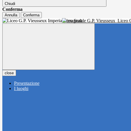
Chiudi
Conferma
Annulla
Conferma
Liceo Statale G.P. Vieusseux
Liceo C
close
Presentazione
I luoghi