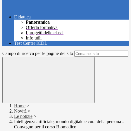
Didattica
Panoramica
Offerta formativa
I progetti delle classi
Info utili
Test Center ICDL
Campo di ricerca per le pagine del sito
Home
>
Novità
>
Le notizie
>
Intelligenza artificiale, mondo digitale e cura della persona -
Convegno per il corso Biomedico