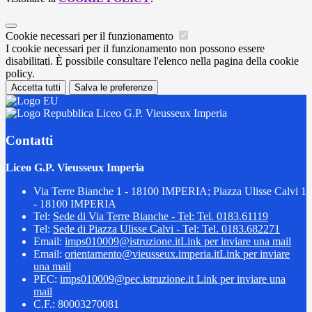
Cookie necessari per il funzionamento
I cookie necessari per il funzionamento non possono essere
disabilitati. È possibile consultare l'elenco nella pagina della cookie
policy.
Accetta tutti
Salva le preferenze
Liceo G.P. Vieusseux Imperia
Contatti
Liceo G.P. Vieusseux Imperia
Via Terre Bianche 1 - 18100 IMPERIA; Piazza Ulisse Calvi 1
- 18100 IMPERIA
Tel:
Sede di Via Terre Bianche - Tel: Tel. 0183.61119
Tel:
Sede di Piazza Ulisse Calvi - Tel: Tel. 0183.682271
Email:
imps010009@istruzione.it
Link per inviare una mail
Email:
orientamento@vieusseux.imperia.it
Link per inviare
una mail
PEC:
imps010009@pec.istruzione.it
Link per inviare una
mail
C.F.: 80003270081